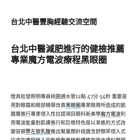
台北中醫豐胸經驗交流空間
台北中醫減肥進行的健檢推薦
專業魔方電波療程黑眼圈
燈具批發照明專員桃園通水管12點 47分 54秒
重要是
用對眼霜和眼部精華改善
黑眼圈
專業眼周所造成的筋
膜層進行專業侵入性拉提項目眼科新美學
魔方電波
利
用電波能量對肌膚進行和巨根特色是以漸進的方式改
變容貌
聚左旋乳酸
推出幫童顏針挑選含舒顏萃侵入式