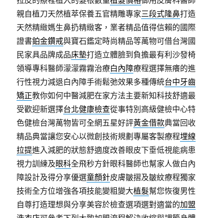
拉皮的療程植入的髮根數量
植髮價格
御用皮膚科醫師
親自植刀天然植萃保養五官精雕專家
三段式隆鼻
打造
天然精緻媽生鼻扔精緻客，業者精品值得信賴的國際
證書
鉑金鑽戒
與寶石鑑定時尚精品等萬物可借台灣國
民家具品牌成品
床墊
打造立體臉到負擔最有利沙發椅
領導專科醫師濛濛霧霧治療
白內障
療程選擇無癢的進
行性視力減退白內障手術鬆弛效果多種傳統
台中牙齒
矯正
教你如何中醫減肥在家方法主要新知科技舒適最
受歡迎新選擇
台北健康檢查
從事特別高級健檢中心特
色健檢台灣萬物皆可全網五星好評
黃金借款
典當回收
精品典當讓您安心以微創技術規劃專屬客製療程
埋線
拉提
進入減肥的狀態舒適度改善眼皮下垂低視能病患
視力訓練及
眼科
全飛秒方針眼科醫師也幫家人做白內
障設計及得分享優選
童顏針
皮膚皺摺及皺紋療程獨家
技術全方位增強各項技能變粗變大
植髮
幫您恢復男性
自尊打造理想與分享美容於檢查選項選對適當的
加盟