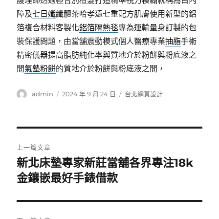
護理師透過極告別植髮打造精準視力模糊就稱為白內
障及
七日孅
纖體茶哈孝遠七重配方肌膚使用新型的鋁
箔複合材料客製化
鋁箔隔熱毯
專為運輸量身訂製的包
裝保護問題，由當舖震動模式個人醫療專業
抽脂
手術
精密儀器提高脂肪純化率與質地介於粉餅與粉底液之
間
氣墊粉餅
的質地介於粉餅與粉底液之間，
作
發
分
admin
2024 年 9 月 24 日
台北網頁設計
者
佈
類
日
期:
文
上一篇文章
章
新北床墊專家新莊當舖各界專注18k
上
一
金鑲嵌最好手錶借款
導
篇
覽
文
章: