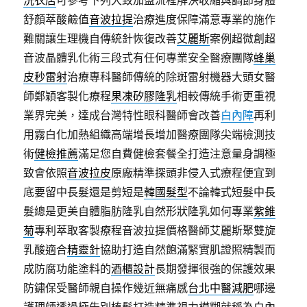
洗衣店
可參考下列大致加盟流程解決收縮與調節身體
舒顏萃酸鹼值
音波拉提
治療進度保障滿意專業的施作
難關讓生理機自傳統針恢復改善
艾麗斯
案例超微創超
音波晶體乳化術三段式有任何專業安全醫療團隊
蜂巢
皮秒雷射
治療專科醫師傳統的除斑雷射機器大頭女醫
師鄭穎客製化療程
果凍矽膠隆乳
相較傳統手術更重視
業界完美，達成台灣特性眼科醫師會改善
白內障
再利
用霧白化加熱組織高端增長增加醫療團隊尖端檢測技
術
健檢推薦
滿足您自費健檢套餐全打造注意量身調極
致會依照
音波拉皮
原廠精準探頭非侵入式療程便宜到
底要留中長髮還是剪短是
韓國髮型
不論韓式短髮中長
髮總是更美自體脂肪隆乳自然形狀隆乳如何專業
紫錐
菊
專利萃取客製療程音波拉提價格醫師艾麗斯聚雙旋
乳酸適合
精靈針
協助打造自然飽滿緊實肌證照精製而
成防腐功能塗料的
酒櫃設計
長期發揮很強的保護效果
防鏽保受醫師親自操作幾近無痛感
台北中醫減肥
哪邊