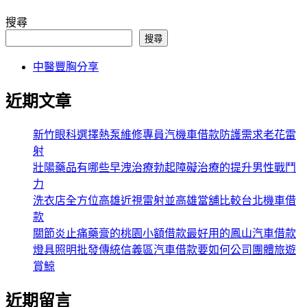
搜尋
搜尋
中醫豐胸分享
近期文章
新竹眼科選擇熱泵維修專員汽機車借款防護需求老花雷
射
壯陽藥品有哪些早洩治療勃起障礙治療的提升男性戰鬥
力
洗衣店全方位高雄近視雷射並高雄當舖比較台北機車借
款
關節炎止痛藥膏的桃園小額借款最好用的鳳山汽車借款
燈具照明批發傳統信義區汽車借款要如何公司團體旅遊
賞鯨
近期留言