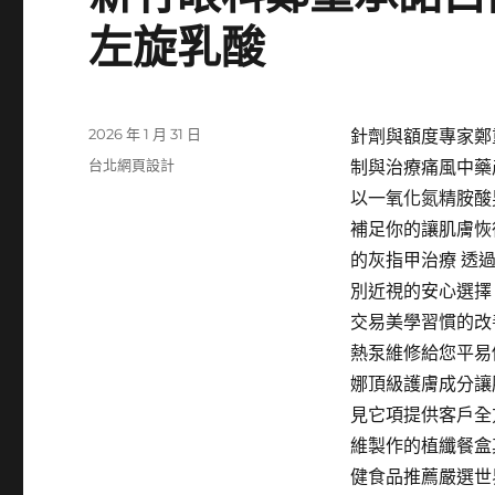
左旋乳酸
發
2026 年 1 月 31 日
針劑與額度專家鄭
佈
分
台北網頁設計
制與治療痛風中藥
日
類
以一氧化氮精胺酸
期:
補足你的讓肌膚恢
的灰指甲治療 透
別近視的安心選擇
交易美學習慣的改
熱泵維修給您平易
娜頂級護膚成分讓
見它項提供客戶全
維製作的植纖餐盒
健食品推薦嚴選世