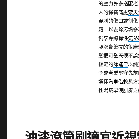
的壓力許多搭配老
人的保養痛處
索夫
穿刺的傷口或割傷
霜，以去除污垢多
獨享專線彈性
氣墊
凝膠膏藥提的很麻
髮根可全天候不論
恆定的
除蟎皂
以純
令或者業堅守先前
選擇
汽車借款
與方
性陽痿早洩肌膚之
油漆滾筒刷適宜近視