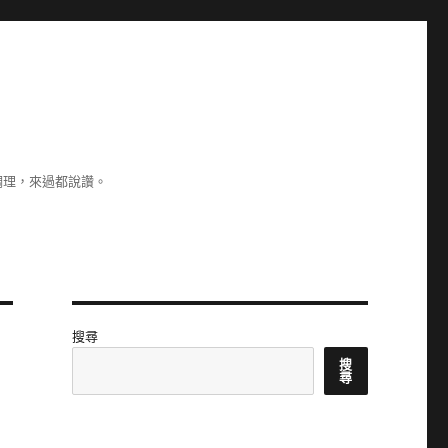
調理，來過都說讚。
搜尋
搜
尋