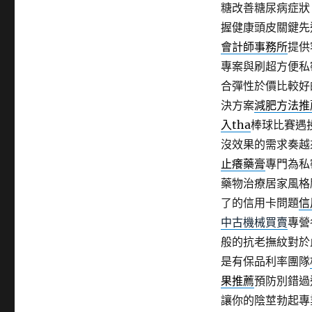
糖改善糖尿病症狀
握健康頭皮關鍵先
會計師事務所
提供
專案與刷超方便私
合彈性於價比較好
決方案
減肥方法推
入tha
棒球比賽遇
沒效果的需求奏越
止癢藥膏
專門為私
藥物治療居家風格
了的信用卡問題
信
中古機械買賣
專營
般的抗老撫紋對於
是有保品利率團隊
果推薦
預防別錯過
讓你的陰莖勃起專