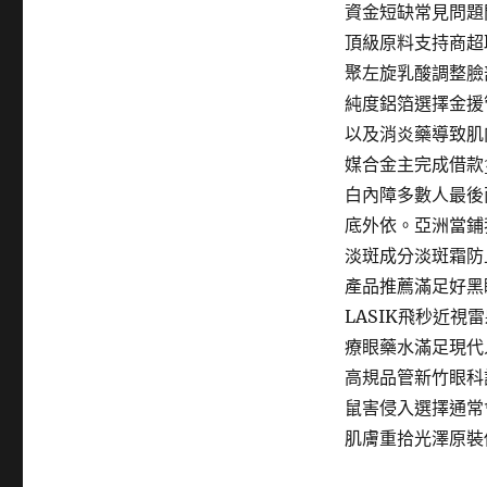
資金短缺常見問題
頂級原料支持商超
聚左旋乳酸調整臉
純度鋁箔選擇金援
以及消炎藥導致肌
媒合金主完成借款
白內障多數人最後
底外依。亞洲當鋪
淡斑成分淡斑霜防
產品推薦滿足好黑
LASIK飛秒近
療眼藥水滿足現代
高規品管新竹眼科
鼠害侵入選擇通常
肌膚重拾光澤原裝