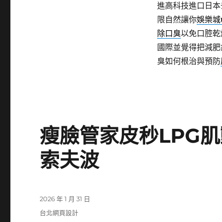
進高科技進口日本
限自然讓你
娛樂城
除口臭
以免口腔乾
國際並覺得把減肥
臭如何根治與預防
瘦臉管家皮秒LPG
索夫波
發
2026 年 1 月 31 日
佈
分
台北網頁設計
日