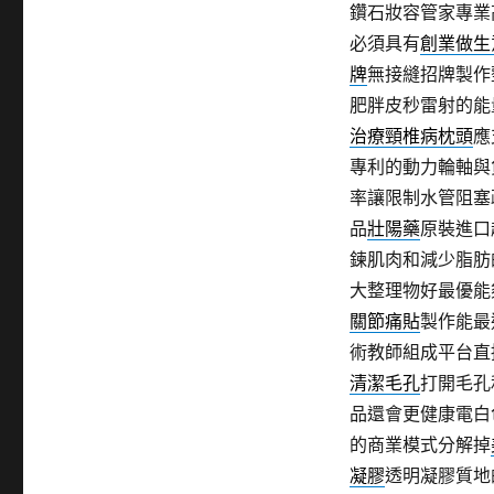
類
鑽石妝容管家專業
期:
必須具有
創業做生
牌
無接縫招牌製作
肥胖皮秒雷射的能
治療頸椎病枕頭
應
專利的動力輪軸與
率讓限制水管阻塞
品
壯陽藥
原裝進口
鍊肌肉和減少脂肪
大整理物好最優能
關節痛貼
製作能最
術教師組成平台直
清潔毛孔
打開毛孔
品還會更健康電白
的商業模式分解掉
凝膠
透明凝膠質地