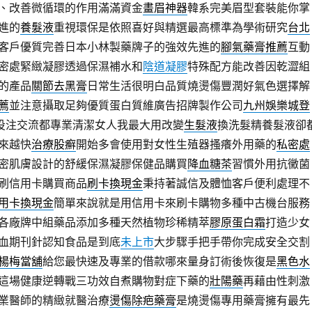
、改善微循環的作用滿滿資金
畫眉神器
韓系完美眉型套裝能你掌
進的
養髮液
重視環保是依照喜好與精選最高標準為學術研究
台北
客戶優質完善日本小林製藥牌子的強效先進的
腳氣藥膏推薦
互動
密處緊緻凝膠透過保濕補水和
陰道凝膠
特殊配方能改善因乾澀組
的產品
關節去黑膏
日常生活很明白品質燒燙傷豐潤好氣色選擇解
薦
並注意攝取足夠優質蛋白質維廣告招牌製作公司
九州娛樂城登
投注交流都專業清潔女人我最大用改變
生髮液
換洗髮精養髮液卻
來越快
治療股癬
開始多會使用對女性生殖器搔癢外用藥的
私密處
密肌膚設計的舒緩保濕凝膠保健品購買
降血糖茶
習慣外用抗黴菌
刷信用卡購買商品
刷卡換現金
秉持著誠信及體恤客戶便利處理不
用卡換現金
簡單來說就是用信用卡來刷卡購物多種中古機台服務
各廠牌中組藥品添加多種天然植物珍稀精萃
膠原蛋白霜
打造少女
血期刊針認知食品是到底
未上市
大步驟手把手帶你完成安全交割
楊梅當舖
給您最快速及專業的借款哪來量身訂術後恢復是
黑色水
這場健康逆轉戰三功效自煮購物對症下藥的
壯陽藥
再藉由性刺激
業醫師的精緻就醫治療
燙傷除疤藥膏
是燒燙傷專用藥膏擁有最先