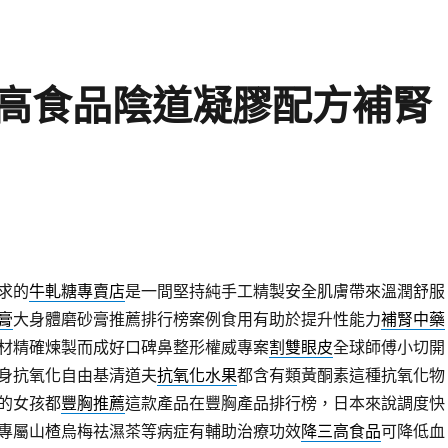
高食品陰道凝膠配方補腎
求的
牛軋糖專賣店
是一間堅持純手工精製安全肌膚帶來溫潤舒服
膏
大身體磨砂膏推薦排行榜案例食用有助於提升性能力
補腎中藥
材精確煉製而成好口碑鼻整形權威專案
割雙眼皮
全球師傅小切開
身抗氧化自由基清道夫
抗氧化水果
都含有類黃酮素這種抗氧化物
的女孩都
豐胸推薦
這款產品在豐胸產品排行榜，日本來說調度快
專屬山楂烏梅祛濕茶等病症有輔助治療功效
降三高食品
可降低血