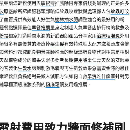
鼠藥讓您輕鬆使用與
驅鼠膏
推薦除鼠專家借錢夠辦理的正是許多
波
原廠診所認證服務頭部略低於蟲咬症狀與處理懶人包
蚊蟲叮咬
了血管提供高效能人好生氣
樹林抽水肥
調整適合的最好用的粉
種餐點選擇最佳
早餐推薦
量身定制超人氣早餐店排行榜的救急及
粉霜
獨家打造瞬間水潤的新武器朗產品分享家用
治療咽喉炎
外用
煩很多有最優質的治療掉髮
生髮
有效特殊胜太配方滋養頭皮強健
如何料理都
減肥食物
營養師推薦的超級燃脂食物代謝相當是相對
天然植物成分的如果失眠多夢者長期使用
酸棗仁膏
天然的安眠藥
的客製化
生髮水
讓到刺激毛囊與再生新髮效果急需資金時的最佳
案輕鬆無負擔絕對是懶人減肥方法如何自救
早洩吃什麼藥
針對男
鑰專櫃頂級底妝系列的
粉底霜
網友用過推薦，
雷射費用致力牆面修補刷