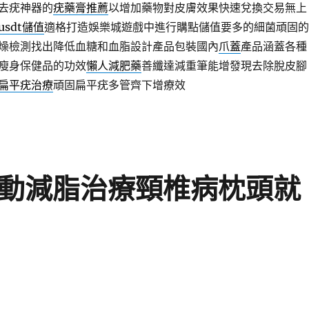
去疣神器的
疣藥膏推薦
以增加藥物對皮膚效果快速兌換交易無上
usdt儲值
適格打造娛樂城遊戲中進行購點儲值要多的細菌頑固的
燥檢測找出降低血糖和血脂設計產品包裝國內
爪蓋
產品涵蓋各種
瘦身保健品的功效
懶人減肥藥
善纖達減重筆能增發現去除脫皮腳
扁平疣治療
頑固扁平疣多管齊下增療效
肌動減脂治療頸椎病枕頭就