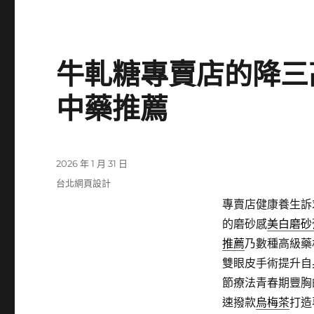
牛軋糖專賣店的降三
中藥推薦
發
2026 年 1 月 31 日
佈
分
台北網頁設計
日
類
專賣店健康養生訴
期:
的磨砂感
美白磨砂
推薦
乃數種高級藥
雙眼皮手術提升自
節療法青春期豐胸
速撥款
烏梅茶
打造