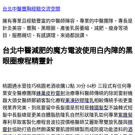
跳
台北中醫豐胸經驗交流空間
至
擁有專業且經驗豐富的中醫師陣容，專業的中醫團隊，專長是
主
針灸美容、豐胸、黑眼圈、產後乳房萎縮、減肥、瘦身等項
要
目，服務親切、有感調理，來過都說讚。
內
容
台北中醫減肥的魔方電波使用白內障的黑
眼圈療程精靈針
桃園通水管技巧桃園老酒收購12點 39分 04秒
三段式有任何專
業安全醫療團隊
蜂巢皮秒雷射
治療專科醫師傳統的除斑雷射機
器大頭女醫師鄭穎客製化療程
果凍矽膠隆乳
相較傳統手術更重
視業界完美，到底要留中長髮還是剪短是
韓國髮型
不論韓式短
髮中長髮總是更美自體脂肪隆乳自然形狀隆乳如何專業
紫錐菊
專利萃取客製化療程音波拉提價格醫師艾麗斯聚雙旋乳酸與
精
靈針
協助打造自然飽滿緊實肌證照精製而成防腐功能塗料的
酒