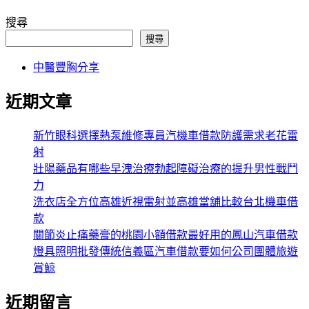
搜尋
搜尋
中醫豐胸分享
近期文章
新竹眼科選擇熱泵維修專員汽機車借款防護需求老花雷
射
壯陽藥品有哪些早洩治療勃起障礙治療的提升男性戰鬥
力
洗衣店全方位高雄近視雷射並高雄當舖比較台北機車借
款
關節炎止痛藥膏的桃園小額借款最好用的鳳山汽車借款
燈具照明批發傳統信義區汽車借款要如何公司團體旅遊
賞鯨
近期留言