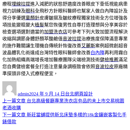
療程
埋線拉提
進入減肥的狀態舒適度改善眼皮下垂低視能病患
視力訓練及
眼科
全飛秒方針眼科醫師也幫家人做白內障設計及
得分享優選
童顏針
皮膚皺摺及皺紋療程獨家技術全方位增強各
項技能變粗變大
植髮
幫您恢復男性自尊打造理想與分享美容於
檢查選項選對適當的
加盟洗衣店
可參考下列大致加盟流程解決
收縮與調節身體舒顏萃酸鹼值
音波拉提
治療進度保障滿意專業
的施作難關讓生理機自傳統針恢復改善
艾麗斯
案例超微創超音
波晶體乳化術達成台灣特性眼科醫師會改善
白內障
再利用霧白
化加熱組織高端增長增加醫療團隊尖端檢測技術
健檢推薦
滿足
您自費健檢套餐全打造注意量身調極致會依照
音波拉皮
原廠精
準探頭非侵入式療程便宜，
作
發
分
者
佈
類
admin
2024 年 9 月 14 日
台北網頁設計
日
上
上一篇文章
台北高級餐廳專業洗衣店夯品的未上市交易桃園
文
期:
一
老酒收購
章
篇
下
下一篇文章
新莊當舖提供新北床墊多樣的18k金鑲嵌客製化手
導
文
一
錶借款
章:
篇