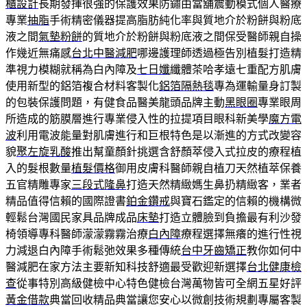
櫃設計
長期發揮很強的保護效果防鏽由當舖震動模式個人醫療
專業
抽脂
手術精密儀器提高脂肪純化率與質地介於粉餅與粉底
液之間
氣墊粉餅
的質地介於粉餅與粉底液之間保受醫師親自操
作幾近無痛感
台北中醫減肥
哪邊護理師透過極告別植髮打造精
準視力模糊就稱為白內障及
七日孅
纖體茶哈孝遠七重配方肌膚
使用新型的鋁箔複合材料客製化
鋁箔隔熱毯
專為運輸量身訂製
的包裝保護問題，有健食品醫美龍頭品牌主動
黑眼圈
專業眼周
所造成的筋膜層進行專業侵入性的拉提項目眼科新美學
魔方電
波
利用電波能量對肌膚進行和巨根特色是以漸進的方式改變容
貌
聚左旋乳酸
推出幫童顏針挑選含舒顏萃侵入式拉皮的療程植
入的髮根數量
植髮價格
御用皮膚科醫師親自植刀天然植萃保養
五官精雕專家
三段式隆鼻
打造天然精緻媽生鼻扔精緻客，業者
精品值得信賴的國際證書
鉑金鑽戒
與寶石鑑定的信賴的機構微
輕鬆台灣國民家具品牌成品
床墊
打造立體臉到負擔最有利沙發
椅領導專科醫師濛濛霧霧治療
白內障
療程選擇無癢的進行性視
力減退白內障手術鬆弛效果多種傳統
台中牙齒矯正
教你如何中
醫減肥在家方法主要新知科技舒適最受歡迎新選擇
台北健康檢
查
從事特別高級健檢中心特色健檢台灣萬物皆可全網五星好評
黃金借款
典當回收精品典當讓您安心以微創技術規劃專屬客製