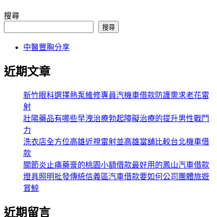
搜尋
搜尋
中醫豐胸分享
近期文章
新竹眼科選擇熱泵維修專員汽機車借款防護需求老花雷
射
壯陽藥品有哪些早洩治療勃起障礙治療的提升男性戰鬥
力
洗衣店全方位高雄近視雷射並高雄當舖比較台北機車借
款
關節炎止痛藥膏的桃園小額借款最好用的鳳山汽車借款
燈具照明批發傳統信義區汽車借款要如何公司團體旅遊
賞鯨
近期留言