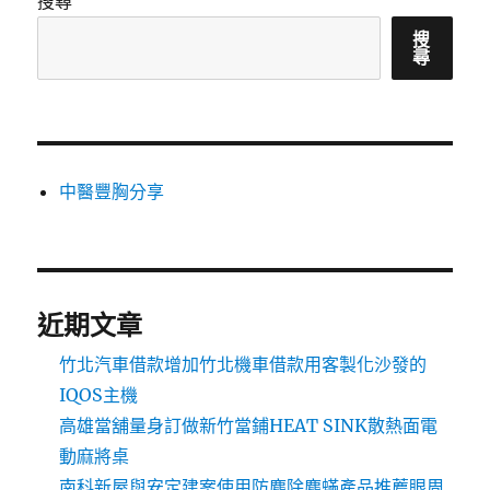
搜尋
搜
尋
中醫豐胸分享
近期文章
竹北汽車借款增加竹北機車借款用客製化沙發的
IQOS主機
高雄當舖量身訂做新竹當鋪HEAT SINK散熱面電
動麻將桌
南科新屋與安定建案使用防塵除塵蟎產品推薦眼周