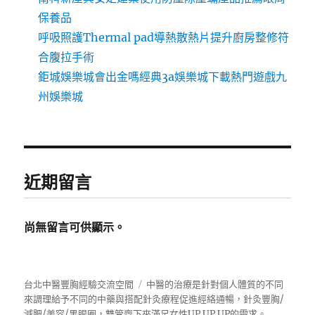
保養品
呼吸照護Thermal pad導熱散熱片提升廚房整修符
合腹拉手術
鉅城娛樂城會出金嗎經典3a娛樂城下載熱門遊戲九
州娛樂城
近期留言
尚無留言可供顯示。
台北中醫豐胸經驗交流空間
中醫的治療是針對個人體質的不同
來調理給予不同的中藥與搭配針灸療程促進經絡通暢，針灸豐胸/
減肥/美容/黑眼圈，雙管齊下來滿足女性UP UP UP的需求。