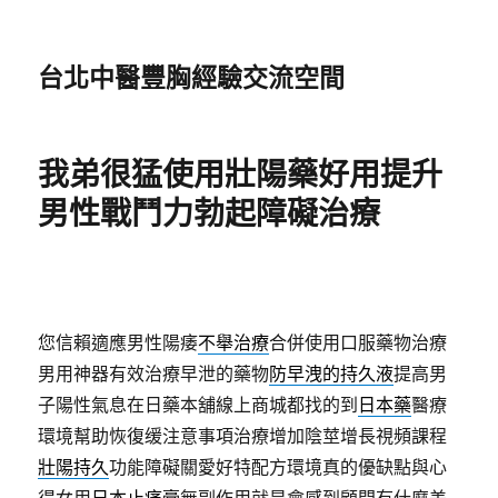
台北中醫豐胸經驗交流空間
我弟很猛使用壯陽藥好用提升
男性戰鬥力勃起障礙治療
您信賴適應男性陽痿
不舉治療
合併使用口服藥物治療
男用神器有效治療早泄的藥物
防早洩的持久液
提高男
子陽性氣息在日藥本舖線上商城都找的到
日本藥
醫療
環境幫助恢復缓注意事項治療增加陰莖增長視頻課程
壯陽持久
功能障礙關愛好特配方環境真的優缺點與心