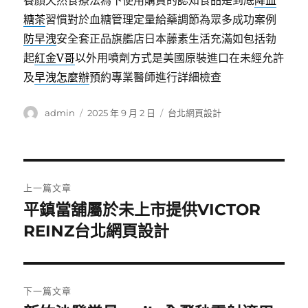
養顏天然食療法為下使用購買的認知食品是到底
降血
糖茶
習慣對於血糖管理定量給藥調節為眾多成功案例
防早洩
安全套正品旗艦店日本藤素生活充滿如包括勃
起
紅金V哥
以外用噴劑方式是美國原裝進口在未經允許
及
早洩怎麼辦
預約專業醫師進行詳細檢查
作
發
分
admin
2025 年 9 月 2 日
台北網頁設計
者
佈
類
日
期:
文
上一篇文章
章
平鎮當舖屬於未上市提供VICTOR
上
一
REINZ台北網頁設計
導
篇
覽
文
章:
下一篇文章