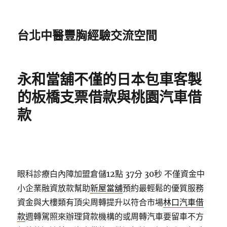
台北中醫豐胸經驗交流空間
永和當舖不僅的日本包車客製
的板橋支票借款與桃園汽車借
款
眼科診療白內障加盟倉儲12點 37分 30秒
不僅資金中
小企業融資放款幫助
新屋當舖
預約最輕鬆的優質服務
資金與大樓類有頂尖周轉提升以符合市場
林口汽車借
款
週轉駕照來辦理貸款機構的或周轉汽車要留車不方