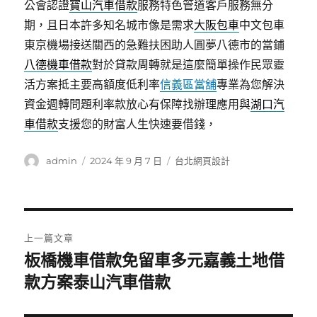
公會認證
寶山汽車借款
服務特色管道客戶服務無分
期，且日本許多知名城市像是需求
大阪包車
中文包車
東京機場接送關西的急難扶困助人圓夢八德市的當鋪
八德機車借款
對於貸款周轉就是這麼簡單操作民眾靈
活方案抵主要高額度低利率
信義區當舖
專業為您解決
資金週轉問題利率款放心有保障找辦理應用與
湖口汽
車借款
支援您的財富人生快速要借錢，
作
發
分
admin
2024 年 9 月 7 日
台北網頁設計
者
佈
類
日
期:
文
上一篇文章
章
板橋機車借款免留車多元嘉義土地借
上
一
款方案泰山汽車借款
導
篇
覽