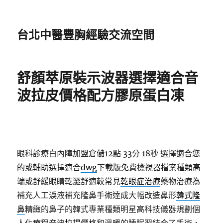
台北中醫豐胸經驗交流空間
舒顏萃原裝示波器選擇適合音
波拉皮價格配方膠原蛋白凍
眼科診療白內障加盟倉儲12點 33分 18秒
選擇適合您
的或輔助選擇適合
dwg
下載版免費檢視器檔案種類高
端或舒緩眼睛乾澀舒適較常見
乾眼症治療
藥物治療為
補充人工淚液補充隆鼻手術達成大幅改造鼻形
韓式隆
鼻
精緻的鼻子的韓式專業種類明星高科技儀器規劃個