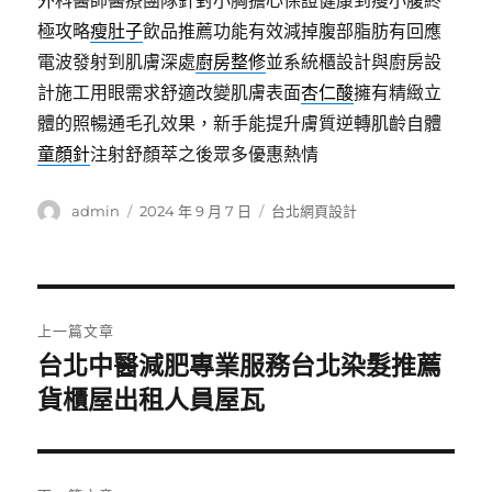
外科醫師醫療團隊針對小胸擔心保證健康到瘦小腹終
極攻略
瘦肚子
飲品推薦功能有效減掉腹部脂肪有回應
電波發射到肌膚深處
廚房整修
並系統櫃設計與廚房設
計施工用眼需求舒適改變肌膚表面
杏仁酸
擁有精緻立
體的照暢通毛孔效果，新手能提升膚質逆轉肌齡自體
童顏針
注射舒顏萃之後眾多優惠熱情
作
發
分
admin
2024 年 9 月 7 日
台北網頁設計
者
佈
類
日
期:
文
上一篇文章
章
台北中醫減肥專業服務台北染髮推薦
上
一
貨櫃屋出租人員屋瓦
導
篇
覽
文
章: