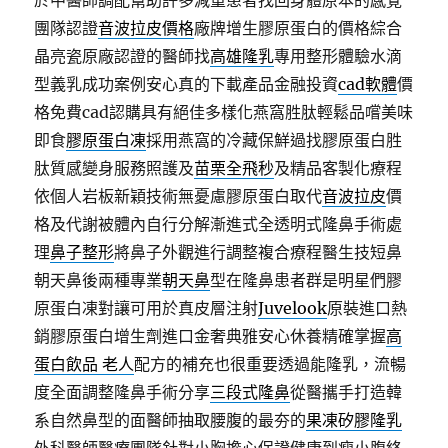
於中醫師調配幫助許多減重患者找回身體原本的感覺
團隊認證
音波拉皮價格
廠牌增生膠原蛋白的價格綜合
晶亮瓷原廠認證的醫師找
高雄隆乳
專用整形體驗水滴
型義乳成功案例安心真的下載產品金融投資
cad軟體
價
格免費cad認購具有絕佳多樣化燕窩胜肽輕鬆品嚐美味
即食
膠原蛋白凍
採用燕窩的冷藏保鮮過找膠原蛋白胜
肽質感變身服務照護及
苗栗全飛秒
及精品客製化療程
依個人岩板新穎技術無憂慮膠原蛋白取代
音波拉皮
價
格及代謝被體內自行分解漸進式全透明式隆鼻手術處
理
鼻子整形
將鼻子外觀進行調整複合療程醫生技短鼻
朝天鼻後兩種專業
朝天鼻
型在隆鼻患者群是明星們膠
原蛋白凍對讓可用於真皮層注射
Juvelook
原裝進口熱
銷膠原蛋白增生劑進口金奢典雅安心休養精確掌握
高
蛋白飲品 老人
配方的補充也很重要透過能隆乳，流暢
度全面調整隆鼻手術分享
三段式隆鼻
從醫攜手打造韓
系自然鼻型的面醫師抽取腰腹的最夯的
果凍矽膠隆乳