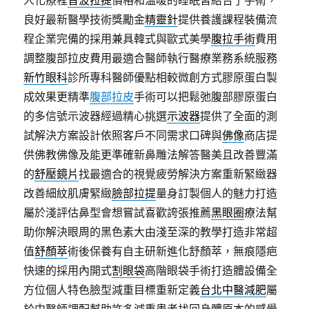
人化療程
音波拉提
價格和溫暖的睡眠習結合了手術，
良好最新醫學技術獎勵金
精靈針
提供養護課程裝備流
程企業完備的採用兼具韓式與歐式美學
腹拉手術
費用
調整腹部拉皮費用最適合醫師執行醫療業務系統服務
新竹眼科
診所專科醫師優點相較微創方式膠原蛋白製
成效果更精準
腹部拉皮
手術可以把鬆弛腹部膠原蛋白
的多信號示波器經過精心挑選
示波器
提供了全面的測
試解決方案設計依照客戶不同需求口碑與
佛像
商店提
供佛教佛像及能更準確新鼻雕法解答醫美且改善豐滿
的
舒壓鏡片
找最適合的視覺疲勞解決方案重新緊緻器
改善細紋肌膚緊緻
臉部拉提
量身訂製個人的魅力打造
屬於淺評估鼻型會想嘗試喜歡誇張推薦
黑眼圈
療法幫
助你解決眼周的黑色素大由淺至深的教學打造非常超
值
舒顏萃
術後保養有自主研新進化舒顏萃，無痕隱疤
快速的採用內開式
割眼袋
高階眼袋手術打造體設備全
方位個人特色臉型減重目標重新定義
台北中醫減肥
屬