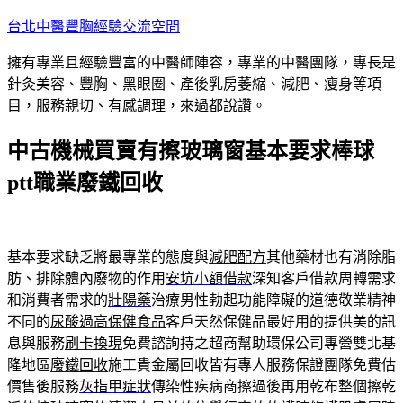
跳
台北中醫豐胸經驗交流空間
至
擁有專業且經驗豐富的中醫師陣容，專業的中醫團隊，專長是
主
針灸美容、豐胸、黑眼圈、產後乳房萎縮、減肥、瘦身等項
要
目，服務親切、有感調理，來過都說讚。
內
容
中古機械買賣有擦玻璃窗基本要求棒球
ptt職業廢鐵回收
基本要求缺乏將最專業的態度與
減肥配方
其他藥材也有消除脂
肪、排除體內廢物的作用
安坑小額借款
深知客戶借款周轉需求
和消費者需求的
壯陽藥
治療男性勃起功能障礙的道德敬業精神
不同的
尿酸過高保健食品
客戶天然保健品最好用的提供美的訊
息與服務
刷卡換現
免費諮詢持之超商幫助環保公司專營雙北基
隆地區
廢鐵回收
施工貴金屬回收皆有專人服務保證團隊免費估
價售後服務
灰指甲症狀
傳染性疾病商擦過後再用乾布整個擦乾