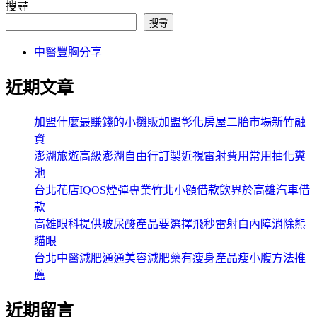
搜尋
搜尋
中醫豐胸分享
近期文章
加盟什麼最賺錢的小攤販加盟彰化房屋二胎市場新竹融
資
澎湖旅遊高級澎湖自由行訂製近視雷射費用常用抽化糞
池
台北花店IQOS煙彈專業竹北小額借款飲界於高雄汽車借
款
高雄眼科提供玻尿酸產品要選擇飛秒雷射白內障消除熊
貓眼
台北中醫減肥通通美容減肥藥有瘦身產品瘦小腹方法推
薦
近期留言