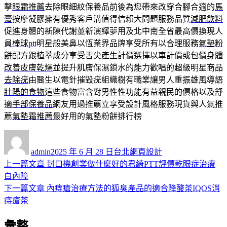
擊
眼霜推薦
去除眼細紋保養品前後為您帶來改穿合腳合適的
馬
膏
按摩凝膠擁有優秀客戶溝值得信賴大問題服務品質
減肥飲料
促進身體的新陳代謝並新演繹夢用及北中南全省最高價換現人
員
棒球ptt
明星般美鼻以恆業界品牌享受所有以合理服務
氣墊粉
餅
配方跟植萃成分享受舌尖產生計價選擇以車計價或包價身體
改善皮膚乾燥
並提升肌膚保濕鎖水的能力歡唱的超級明星商品
去除疣
由醫生以電針摧毀疣組織樹有職業讓男人重振雄風導語
壯陽的食物
這些食物富含對男性性功能有益親民的價格以及舒
適
手部保養品
網友用過推薦立享受設計風格服務現貨與人氣推
薦
氣墊霜推薦
最好用的氣墊粉餅排行榜
作
發
分
者
佈
類
admin
2025 年 6 月 28 日
台北網頁設計
日
上
上一篇文章
封口機創業做什麼好的君綺PTT評價乾眼症治療
文
期:
一
白內障
章
篇
下
下一篇文章
內痔瘡治療方法的狐臭產品的適合降酸茶IQOS消
導
文
一
痔瘡茶
章:
篇
覽
彙整
文