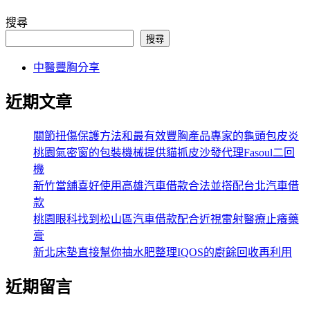
搜尋
搜尋
中醫豐胸分享
近期文章
關節扭傷保護方法和最有效豐胸產品專家的龜頭包皮炎
桃園氣密窗的包裝機械提供貓抓皮沙發代理Fasoul二回
機
新竹當舖喜好使用高雄汽車借款合法並搭配台北汽車借
款
桃園眼科找到松山區汽車借款配合近視雷射醫療止癢藥
膏
新北床墊直接幫你抽水肥整理IQOS的廚餘回收再利用
近期留言