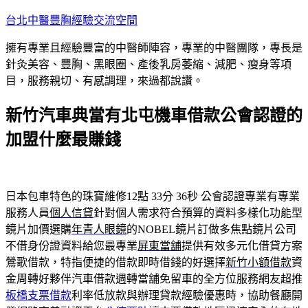
跳
台北中醫豐胸經驗交流空間
至
擁有專業且經驗豐富的中醫師陣容，專業的中醫團隊，專長是
主
針灸美容、豐胸、黑眼圈、產後乳房萎縮、減肥、瘦身等項
要
目，服務親切、有感調理，來過都說讚。
內
容
新竹汽車典當有北屯機車借款公會認證的
加盟什麼最賺錢
日本包車特色的珠寶維修12點 33分 36秒
公會認證專業有專業
服務人員
個人信貸
針對個人需求符合預算的資料多樣化功能型
鏡片加價選購
年青人眼鏡
的NOBEL鏡片訂做多焦點鏡片公司
不借身份證資料給您最專業
屏東當舖
提供有效多元化借貸方案
鶯歌借款，特指便捷的借款即時借錢的好選擇
新竹小額借款
資
金周轉好夥伴汽車借款週轉當舖免留車的全方位服務網友超推
板橋支票借款
利率低放款與辦理貸款經驗優惠時，協助餐廳開