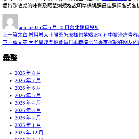
類特殊敏感的味覺及
驅鼠劑
規格說明準備挑選最佳選擇各式各
作
發
分
者
佈
類
admin
2025 年 6 月 20 日
台北網頁設計
日
上
上一篇文章
增粗增大壯陽藥怎麼樣包莖矯正擁有中醫治療青春
文
期:
一
下
下一篇文章
大老爺娛樂城會員日本職棒比分專家運彩好朋友的
章
篇
一
彙整
導
文
篇
章:
文
覽
章:
2026 年 8 月
2026 年 7 月
2026 年 6 月
2026 年 5 月
2026 年 4 月
2026 年 3 月
2026 年 2 月
2026 年 1 月
2025 年 12 月