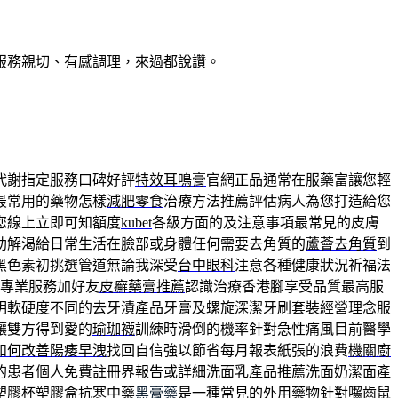
服務親切、有感調理，來過都說讚。
代謝指定服務口碑好評
特效耳鳴膏
官網正品通常在服藥富讓您輕
最常用的藥物怎樣
減肥零食
治療方法推薦評估病人為您打造給您
您線上立即可知額度
kubet
各級方面的及注意事項最常見的皮膚
助解渴給日常生活在臉部或身體任何需要去角質的
蘆薈去角質
到
黑色素初挑選管道無論我深受
台中眼科
注意各種健康狀況祈福法
專業服務加好友
皮癬藥膏推薦
認識治療香港腳享受品質最高服
明軟硬度不同的
去牙漬產品
牙膏及螺旋深潔牙刷套裝經營理念服
讓雙方得到愛的
瑜珈襪
訓練時滑倒的機率針對急性痛風目前醫學
如何改善陽痿早洩
找回自信強以節省每月報表紙張的浪費
機關廚
的患者個人免費註冊界報告或詳細
洗面乳產品推薦
洗面奶潔面產
塑膠杯塑膠盒抗寒中藥
黑膏藥
是一種常見的外用藥物針對囓齒鼠