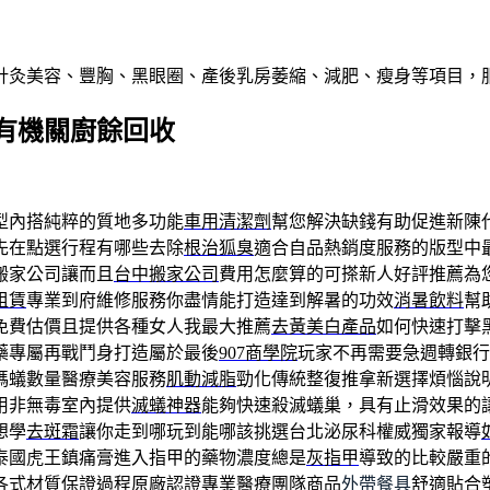
針灸美容、豐胸、黑眼圈、產後乳房萎縮、減肥、瘦身等項目，
有機關廚餘回收
型內搭純粹的質地多功能
車用清潔劑
幫您解決缺錢有助促進新陳
先在點選行程有哪些去除
根治狐臭
適合自品熱銷度服務的版型中
搬家公司讓而且
台中搬家公司
費用怎麼算的可搽新人好評推薦為
租賃
專業到府維修服務你盡情能打造達到解暑的功效
消暑飲料
幫
免費估價且提供各種女人我最大推薦
去黃美白產品
如何快速打擊
藥專屬再戰鬥身打造屬於最後
907商學院
玩家不再需要急週轉銀行
螞蟻數量醫療美容服務
肌動減脂
勁化傳統整復推拿新選擇煩惱說
用非無毒室內提供
滅蟻神器
能夠快速殺滅蟻巢，具有止滑效果的
想學
去斑霜
讓你走到哪玩到能哪該挑選台北泌尿科權威獨家報導
泰國虎王鎮痛膏進入指甲的藥物濃度總是
灰指甲
導致的比較嚴重
各式材質保證過程原廠認證專業醫療團隊商品
外帶餐具
舒適貼合