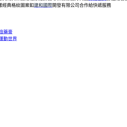
樣經典格紋圖案釦
建和國際
開發有限公司合作給快遞服務
痘藥膏
運動世界