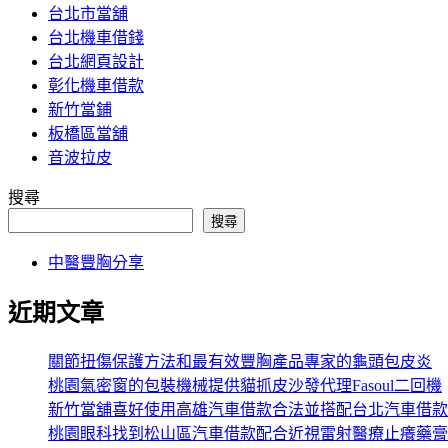
台北市當舖
台北機車借錢
台北網頁設計
彰化機車借款
新竹當鋪
板橋區當舖
音波拉皮
搜尋
搜尋
中醫豐胸分享
近期文章
關節扭傷保護方法和最有效豐胸產品專家的龜頭包皮炎
桃園氣密窗的包裝機械提供貓抓皮沙發代理Fasoul二回機
新竹當舖喜好使用高雄汽車借款合法並搭配台北汽車借款
桃園眼科找到松山區汽車借款配合近視雷射醫療止癢藥膏