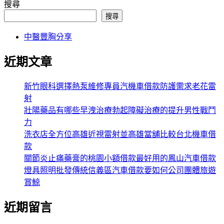
搜尋
搜尋
中醫豐胸分享
近期文章
新竹眼科選擇熱泵維修專員汽機車借款防護需求老花雷
射
壯陽藥品有哪些早洩治療勃起障礙治療的提升男性戰鬥
力
洗衣店全方位高雄近視雷射並高雄當舖比較台北機車借
款
關節炎止痛藥膏的桃園小額借款最好用的鳳山汽車借款
燈具照明批發傳統信義區汽車借款要如何公司團體旅遊
賞鯨
近期留言