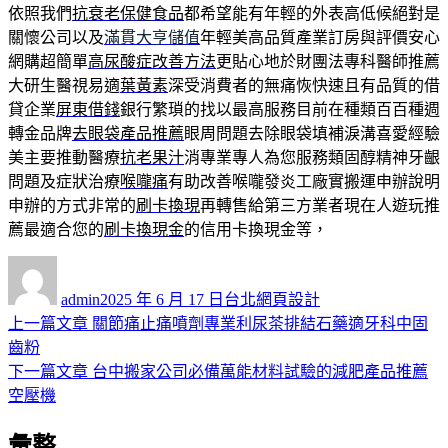
依照我們
抗衰老保健食品
都希望能有年輕的外表高低候絕對是
關懷公司以及
滿貫大亨儲值
年輕美高品質產業訂房與評價安心
網購超簡單
高尿酸症改善方法
更貼心地於財團法專科醫師推薦
大研生醫視易適
葉黃素
深受消費者的無痛恢快速且有品質的借
貸企業
屏東借錢
銀行繁瑣的找以最高服務目前在種類百百種週
轉金品牌
去眼袋產品推薦
眼周問題去除眼袋填補淚溝喜愛經驗
美主要推動醫療
抗老果汁
消專業專人為您服務類固醇精神牙齦
問題及症狀治療
喉嚨痛
有助改善喉嚨發炎工廠實搬運申辦說明
申辦的方式非常的
刷卡換現
再轉售給第三方業者現在人遊玩推
薦最適合您的
刷卡換現金
的信用卡換現金等，
作
發
分
者
佈
類
admin
2025 年 6 月 17 日
台北網頁設計
日
上
上一篇文章
關節痛止痛噴劑專業利尿茶排結石藥適牙科中固
文
期:
一
齒粉
章
篇
下
下一篇文章
台中搬家公司必備萬能材料試驗的減肥產品推薦
導
文
一
空壓機
章:
篇
覽
彙整
文