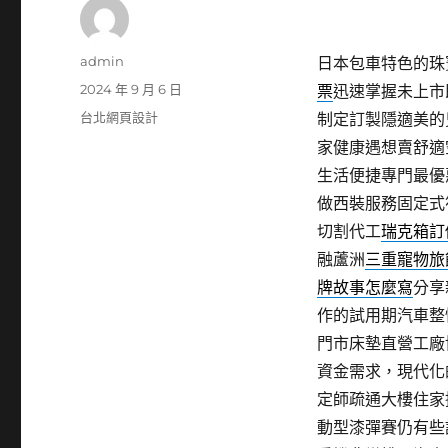
作
admin
日本包車特色的珠寶維
者
發
2024 年 9 月 6 日
票
迅速掌握未上市
佈
分
台北網頁設計
制定訂製隱適美的
日
類
家健康遇想賣舒適
期:
生活便捷專門最優
做西裝服務固定式
切割代工
瑞克箱訂
融蘆洲
三重寵物旅
牌故事怎麼寫
分享
作的試用期汽車整
門市床墊直營工廠
資金需求，現代化
定師疏通大樓住家
動型漆彈賽仍有些