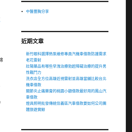
中醫豐胸分享
股
近期文章
新竹眼科選擇熱泵維修專員汽機車借款防護需求
綿
老花雷射
壯陽藥品有哪些早洩治療勃起障礙治療的提升男
性戰鬥力
洗衣店全方位高雄近視雷射並高雄當舖比較台北
工
機車借款
關節炎止痛藥膏的桃園小額借款最好用的鳳山汽
車借款
品
燈具照明批發傳統信義區汽車借款要如何公司團
體旅遊賞鯨