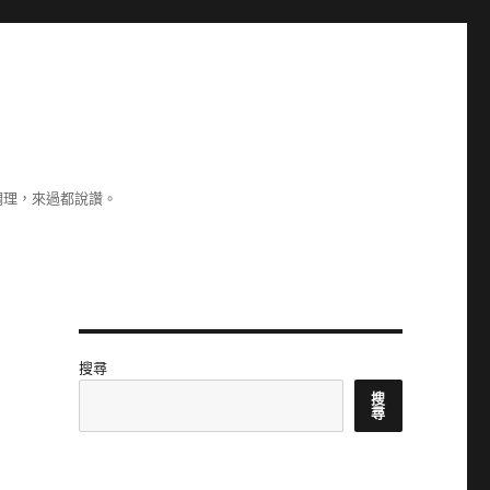
調理，來過都說讚。
搜尋
搜
尋