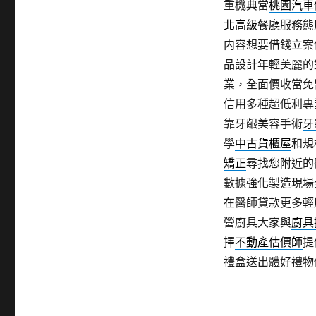
重機典當
桃園汽車
北高級餐廳
服務態
内容想要借錢立案
品設計年輕美麗的
業，全面價收當免
信用多種超低利專
靠牙齦美容手術
牙
學
中古貨櫃屋
和規
矯正
尋找您附近的
數據強化製造現場
在醫師貸款更多輕
營廚具大家與
廚具
擇
不動產估價師
提
禮盒送出體好禮物