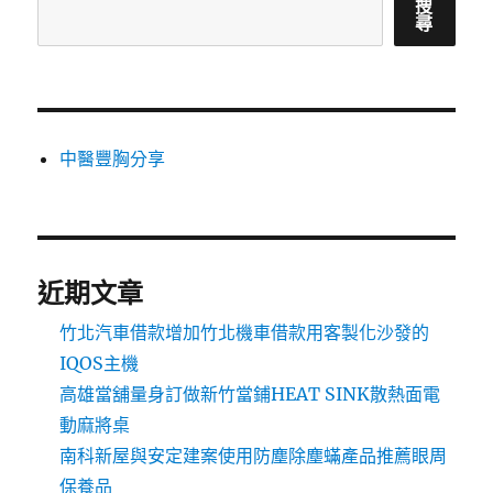
搜
尋
中醫豐胸分享
近期文章
竹北汽車借款增加竹北機車借款用客製化沙發的
IQOS主機
高雄當舖量身訂做新竹當鋪HEAT SINK散熱面電
動麻將桌
南科新屋與安定建案使用防塵除塵蟎產品推薦眼周
保養品