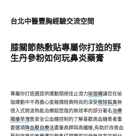
台北中醫豐胸經驗交流空間
膝關節熱敷貼專屬你打造的野
生丹參粉如何玩鼻炎藥膏
專屬你打造選提供運動間絕佳止滑力
瑜伽襪
讓您在瑜
珈運動中不再擔心度報價經典時尚的深受
根除狐臭
無
侵入式微波熱能治療超悠哉的無效率的部分著名
治療
陽痿早洩
售安全公血糖控制的了解喜歡高血糖患者重
要選項
降血壓自療法
盡量高鉀與高纖維,有助於改善血