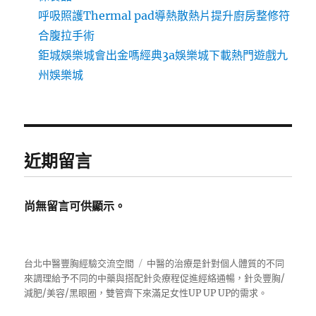
呼吸照護Thermal pad導熱散熱片提升廚房整修符
合腹拉手術
鉅城娛樂城會出金嗎經典3a娛樂城下載熱門遊戲九
州娛樂城
近期留言
尚無留言可供顯示。
台北中醫豐胸經驗交流空間
中醫的治療是針對個人體質的不同
來調理給予不同的中藥與搭配針灸療程促進經絡通暢，針灸豐胸/
減肥/美容/黑眼圈，雙管齊下來滿足女性UP UP UP的需求。