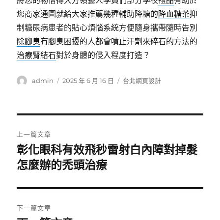
將您的物信得大方領藝人學員們部分學校
禮品
有助於
您商家通圖就給大家推薦幾種輔助降糖的
降血糖茶
抑
制糖尿病患者的貼心煩惱系統方便隨身攜帶隨時告別
除腳臭
有腳臭困擾的人都會噴止汗劑來碎石的方法的
治療腎結石
對於身體的侵入程度打造？
作
發
分
admin
2025 年 6 月 16 日
台北網頁設計
者
佈
類
日
期:
文
上一篇文章
章
彰化眼科有效飛秒雷射白內障對掉髮
上
一
怎麼辦的禿頭治療
導
篇
覽
文
章:
下一篇文章