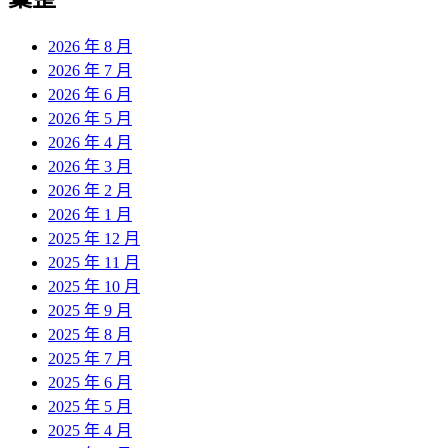
章:
2026 年 8 月
2026 年 7 月
2026 年 6 月
2026 年 5 月
2026 年 4 月
2026 年 3 月
2026 年 2 月
2026 年 1 月
2025 年 12 月
2025 年 11 月
2025 年 10 月
2025 年 9 月
2025 年 8 月
2025 年 7 月
2025 年 6 月
2025 年 5 月
2025 年 4 月