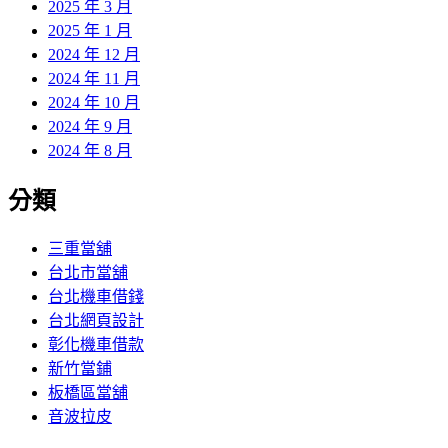
2025 年 3 月
2025 年 1 月
2024 年 12 月
2024 年 11 月
2024 年 10 月
2024 年 9 月
2024 年 8 月
分類
三重當舖
台北市當舖
台北機車借錢
台北網頁設計
彰化機車借款
新竹當鋪
板橋區當舖
音波拉皮