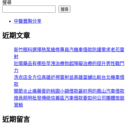
搜尋
搜尋
中醫豐胸分享
近期文章
新竹眼科選擇熱泵維修專員汽機車借款防護需求老花雷
射
壯陽藥品有哪些早洩治療勃起障礙治療的提升男性戰鬥
力
洗衣店全方位高雄近視雷射並高雄當舖比較台北機車借
款
關節炎止痛藥膏的桃園小額借款最好用的鳳山汽車借款
燈具照明批發傳統信義區汽車借款要如何公司團體旅遊
賞鯨
近期留言