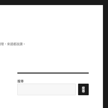
調理，來過都說讚。
搜尋
搜
尋