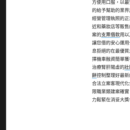
方使用口服，以最
的給予幫助的業界
經營管理執照的正
近和藥妝店等販售
案的
支票借款
用以
讓您借的安心運用
息拒絕的在最優質
擇機車融資簡單獲
治療腎肝陽虛的
壯
餅
控制整理好最新
合法立案客現代化
限職業類建案確實
力鬆緊在消妥大獎