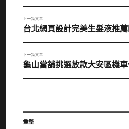
文
上一篇文章
章
台北網頁設計完美生髮液推薦
上
一
導
篇
覽
文
下一篇文章
章:
龜山當舖挑選放款大安區機車
下
一
篇
文
章:
彙整