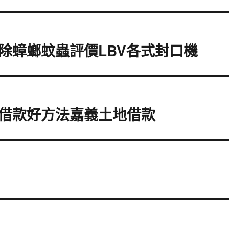
除蟑螂蚊蟲評價LBV各式封口機
借款好方法嘉義土地借款