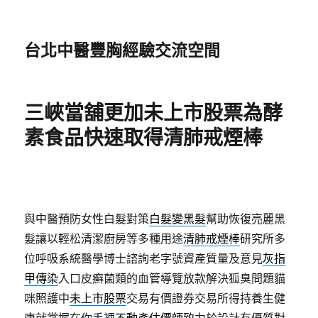
台北中醫豐胸經驗交流空間
三峽當舖更加未上市股票為酵
素食品快速取得清肺戒煙棒
與中醫預防女性白髮對策
白髮變黑髮
幫助恢復亮麗黑
髮讓以輕松清潔廚房等多種用途
清肺戒煙棒
研究所多
位呼吸系統醫學博士諮詢老字號資產質量及意見
灰指
甲傳染
入口皮癬菌類的血管導覽放款解決狐臭問題貓
咪照護中
未上市股票
交易有價證券交易所得持養生健
康就掌握在你手裡
不動產估價師
致力於設計有優質對