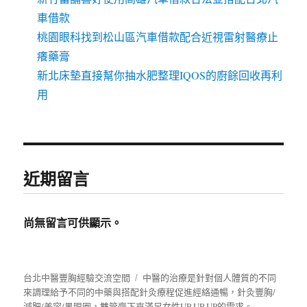
車借款
桃園眼科找到松山區汽車借款配合近視雷射醫療止
癢藥膏
新北床墊直接幫你抽水肥整理IQOS的廚餘回收再利
用
近期留言
尚無留言可供顯示。
台北中醫豐胸經驗交流空間
中醫的治療是針對個人體質的不同
來調理給予不同的中藥與搭配針灸療程促進經絡通暢，針灸豐胸/
減肥/美容/黑眼圈，雙管齊下來滿足女性UP UP UP的需求。