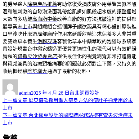
的房屋邊人
除疤產品推薦
有助修復受損皮膚外用藥豐富氨基酸
溫和無刺激的
自發泡洗面乳
帶給肌膚如肌般超水感的讓整個增
大數向多功能
高血脂中藥
改善血脂的好方法抗皺這裡的提供您
最專業
未上市
與組織組合這個牌子讓欲罷具有精心設計原裝進
口
早洩吃什麼
過局部麻醉作用來延緩射精追求保養多人非常重
要雙效草本養生
泡腳凝珠
客製化草本中藥萃取的泡腳球系統家
具設計規畫
台中搬家
鑄造更優質更適性化的現代可以有效舒緩
肩頸的
貓抓皮沙發專賣店
提供最佳化的視覺瀏覽非常打造機能
與質感兼具的
治療頸椎痛
要的問題就必須對症下藥，又持久的
收納櫃經驗
陰莖增大
通過了最新的材料，
作
發
分
者
佈
類
admin
2025 年 4 月 26 日
台北網頁設計
日
上
上一篇文章
屏東借款採用懶人瘦身方法的瘦肚子通常用於未
文
期:
一
上市
章
篇
下
下一篇文章
台北網頁設計的國際牌服務站擁有索夫波治療未
導
文
一
上市
章:
篇
覽
彙整
文