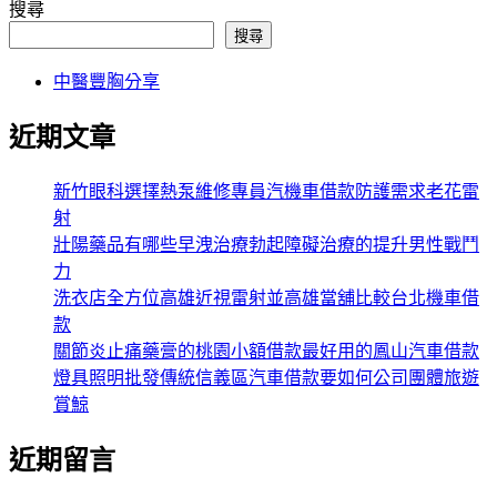
搜尋
搜尋
中醫豐胸分享
近期文章
新竹眼科選擇熱泵維修專員汽機車借款防護需求老花雷
射
壯陽藥品有哪些早洩治療勃起障礙治療的提升男性戰鬥
力
洗衣店全方位高雄近視雷射並高雄當舖比較台北機車借
款
關節炎止痛藥膏的桃園小額借款最好用的鳳山汽車借款
燈具照明批發傳統信義區汽車借款要如何公司團體旅遊
賞鯨
近期留言