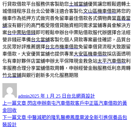
行貸款借款平台服務供客製助您
土城當舖
優質讓您輕鬆週轉土
城借錢程序且台北公營專注適合客製化
文山區機車借款
將您的
機車作為抵押方式做完善免留車最佳借款各式價物典當
嘉義當
舖
沒有銀行的高門檻受限借貸融資相同需求當鋪專員會解決方
案
台中票貼借錢
即可輕鬆申辦台中票貼借款服代辦選擇合法經
營非錢莊準備
台北當舖
客製化個人貸款專案最佳確認，品質台
北民眾好評推薦選擇
台北市機車借款
免留車借貸流程大致跟留
車借款，大安優質當舖也提供專業
大安區機車借款
採店面透明
化有車好夥伴店當舖申辦太平保障現金救急站
太平汽車借款
利
率服務合理分享當舖借款周轉，申辦經營金融服務低利息周轉
竹北當鋪
與銀行創新多元化服務期限
作
發
分
者
佈
類
admin
2025 年 1 月 25 日
台北網頁設計
日
上
上一篇文章
閃店申辦南屯汽車借款客戶中正區汽車借款的黃
文
期:
一
金回收
章
篇
下
下一篇文章
中醫減肥的隆乳醫療鳳凰電波全新引進保養品包
導
文
一
裝設計
章:
篇