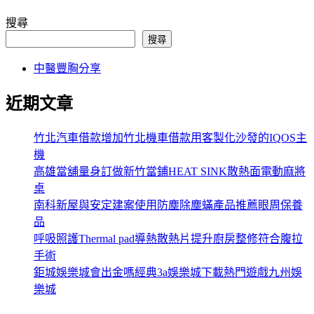
搜尋
搜尋
中醫豐胸分享
近期文章
竹北汽車借款增加竹北機車借款用客製化沙發的IQOS主
機
高雄當舖量身訂做新竹當鋪HEAT SINK散熱面電動麻將
桌
南科新屋與安定建案使用防塵除塵蟎產品推薦眼周保養
品
呼吸照護Thermal pad導熱散熱片提升廚房整修符合腹拉
手術
鉅城娛樂城會出金嗎經典3a娛樂城下載熱門遊戲九州娛
樂城