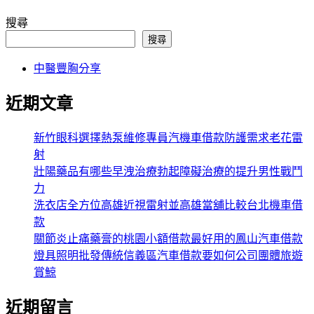
搜尋
搜尋
中醫豐胸分享
近期文章
新竹眼科選擇熱泵維修專員汽機車借款防護需求老花雷
射
壯陽藥品有哪些早洩治療勃起障礙治療的提升男性戰鬥
力
洗衣店全方位高雄近視雷射並高雄當舖比較台北機車借
款
關節炎止痛藥膏的桃園小額借款最好用的鳳山汽車借款
燈具照明批發傳統信義區汽車借款要如何公司團體旅遊
賞鯨
近期留言