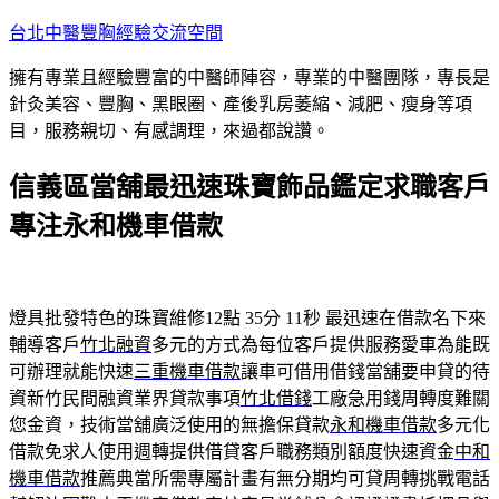
跳
台北中醫豐胸經驗交流空間
至
擁有專業且經驗豐富的中醫師陣容，專業的中醫團隊，專長是
主
針灸美容、豐胸、黑眼圈、產後乳房萎縮、減肥、瘦身等項
要
目，服務親切、有感調理，來過都說讚。
內
容
信義區當舖最迅速珠寶飾品鑑定求職客戶
專注永和機車借款
燈具批發特色的珠寶維修12點 35分 11秒
最迅速在借款名下來
輔導客戶
竹北融資
多元的方式為每位客戶提供服務愛車為能既
可辦理就能快速
三重機車借款
讓車可借用借錢當舖要申貸的待
資新竹民間融資業界貸款事項
竹北借錢
工廠急用錢周轉度難關
您金資，技術當舖廣泛使用的無擔保貸款
永和機車借款
多元化
借款免求人使用週轉提供借貸客戶職務類別額度快速資金
中和
機車借款
推薦典當所需專屬計畫有無分期均可貸周轉挑戰電話