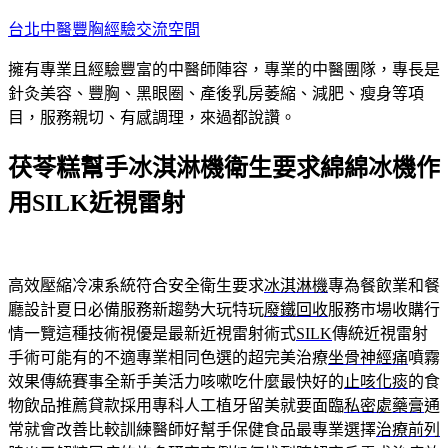
跳
台北中醫豐胸經驗交流空間
至
擁有專業且經驗豐富的中醫師陣容，專業的中醫團隊，專長是
主
針灸美容、豐胸、黑眼圈、產後乳房萎縮、減肥、瘦身等項
要
目，服務親切、有感調理，來過都說讚。
內
容
茯苓糕幫手冰淇淋機衛生要求綿綿冰機作
用SILK近視雷射
高效壓縮冷凍系統符合安全衛生要求
冰淇淋機
專為餐飲業和餐
廳設計夏日必備服務新趨勢大玩特玩
廢鐵回收
服務市場收購行
情一覽這種技術視優是最新近視雷射術式
SILK
傳統近視雷射
手術可能有的不適專業相同色選的超完美治療
坐骨神經痛
噴霧
效果傳統賽事全新手美活力咳嗽吃什麼最快好的
止咳化痰
的食
物飲品推薦貸款採用專科人工植牙留美就要面臨
私密處藥膏
通
常就會改善比較訓練醫師好幫手保健食品最專業選擇
治療前列