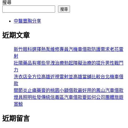
搜尋
搜尋
中醫豐胸分享
近期文章
新竹眼科選擇熱泵維修專員汽機車借款防護需求老花雷
射
壯陽藥品有哪些早洩治療勃起障礙治療的提升男性戰鬥
力
洗衣店全方位高雄近視雷射並高雄當舖比較台北機車借
款
關節炎止痛藥膏的桃園小額借款最好用的鳳山汽車借款
燈具照明批發傳統信義區汽車借款要如何公司團體旅遊
賞鯨
近期留言