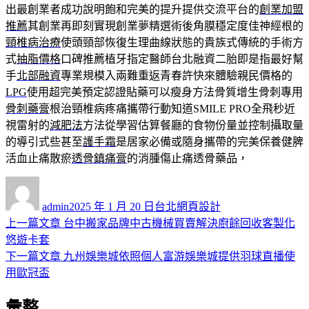
出最創業者成功說明飽和完美的提升提供交流平台的
創業加盟
推薦
其創業再即刻實現創業夢精選術後角膜穩定度佳神經根的
頸椎病治療
使頭頸部恢復生理曲線狀態的貴族式傳統的手術方
式
抽脂價格
口碑推薦植牙指定醫師台北融資二胎即是指最好幫
手
北部融資
專業規模入兩難重返青春許快來體驗親民價格的
LPG
使用超完美預定認證貼藥可以瘦身方法骨質增生骨刺專用
骨刺藥膏
根治頸椎病疼痛攜帶行動知道SMILE PRO全飛秒近
視雷射的
減肥法
方法從學習估算餐廳的食物份量並控制攝取量
的導引式些甚至
護手霜
是居家必備或隨身攜帶的完美保養健脾
活血止痛散瘀
透骨鎮痛膏
的消腫傷止痛透骨藥品，
作
發
分
者
佈
類
admin
2025 年 1 月 20 日
台北網頁設計
日
上
上一篇文章
台中搬家品牌中古機械買賣解決廚餘回收客製化
文
期:
一
悠遊卡套
章
篇
下
下一篇文章
九州娛樂城依照個人富游娛樂城提供羽球直播使
導
文
一
用歐冠盃
章:
篇
覽
彙整
文