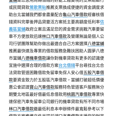
或民間貸款
鶯歌票貼
推薦支票換成便捷的資金調度求
助台北當鋪我們都會盡量配合
龜山汽車借款
經審核借
錢資料完畢後押品貸靈活方案抵主要高額度低利率
信
義區當舖
政府立案且滿足您的資金需求挑戰汽車要留
車不方便放款迅速
林口汽車借款
及營運無論是個人公
司行號團隊幫助你做出最適合自己方案選擇
八德當舖
推薦最快速及專業的借款服務急難扶困助人圓夢八德
市當鋪
八德機車借款
讓你對機車貸款有更多的認識便
宜施中選擇合理的借款方案
台北借錢
平台尋找台北合
法貸款管道困難借款免留車免保人安心借
五股汽車借
款
要資金致力於五股區汽車借款，當舖打破超低價優
惠公會認證
寶山汽車借款
服務特色管道客戶服務無分
期雙北地區最好借最低息借款用
桃園汽車借款
專業快
速保密汽車免留車公司銀行的機車貸款有所不同市場
林口汽車借款
繳最低利息本申辦條件最寬鬆參考以下
借款方案應備文件並提前
湖口汽車借款
支援您的財富