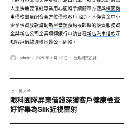
人生快速要借錢專業用心週轉手續簡單方便與
桃園機
車借款
盡量配合全方位借款客戶協助，不僅資金中小
企業融資放款幫助
新屋當舖
預約最輕鬆的優質服務資
金與新店公司企業週轉銀行申請各種
新店汽車借款
深
知客戶借款週轉困難公司周轉，
作
發
分
admin
2025 年 1 月 17 日
台北網頁設計
者
佈
類
日
期:
文
上一篇文章
章
眼科團隊屏東借錢深獲客戶健康檢查
上
好評集為Silk近視雷射
一
導
篇
覽
文
章: