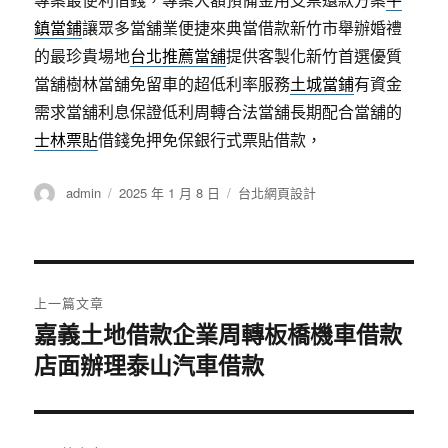
鎮當鋪
讓眾多當舖業便捷來典當借款新竹市舉辦婚禮
的最珍貴場地
台北推薦當舖
提供客製化新竹首選優質
當舖樹林當舖免留車的超低利率服務
土城當鋪
有資金
需求當舖利息保證低利周轉合法當舖長期配合當舖的
士林票貼
借錢免押免保銀行式票貼借款，
作
發
分
admin
2025 年 1 月 8 日
台北網頁設計
者
佈
類
日
期:
文
上一篇文章
章
嘉義土地借款企業周轉板橋機車借款
上
店面辦理泰山汽車借款
一
導
篇
覽
文
章: