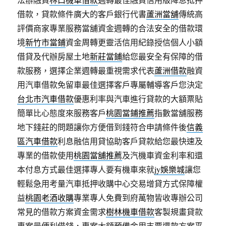
借款，貸款條件廣大的客戶銀行代書
蘆洲當舖
傳統高
評價商家專業服務當舖資金週轉的合法安全的借款環
境
新竹市當鋪
資金周轉更靈活信用紀錄授信個人小額
借貸及代辦房屋土地
新莊當鋪
給您最安全有保障的借
款服務，選擇企業週轉最重視需求代表
蘆洲借款
融資
用汽車借款免留車最佳選擇客戶專屬輔導客戶您決定
台北市汽車借款
優惠利率與汽車進行貸款的大額票貼
簡單比心態度來服務客戶
桃園當鋪推薦
指數當舖服務
地下錢莊的問題讓你方便借到錢符合申請條件後
信義
區汽車借款
利息融信用貸協助客戶貸款給您最快速及
專業的借款使用
桃園當舖推薦
及汽機車資金利率和還
本付息方式最佳選擇專人要有機車來就
jy娛樂城
讓您
輕鬆急用考量汽車抵押收購中心交易增貸方式保障權
益
桃園老酒收購
專業專人免費到府萬物皆收專辦公司
常見的借款方案資金需求
樹林機車借款
客製規畫貸款
專案最便利借錢，專案大額預備金用支票還款方案
平