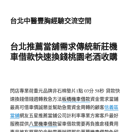
台北中醫豐胸經驗交流空間
台北推薦當舖需求傳統新莊機
車借款快速換錢桃園老酒收購
閃店專業荷重元品牌非石棉墊片1點 03分 58秒
貸款快
速換錢借錢週轉救急方法
板橋機車借款
資金需求當鋪
最高可借車價誠懇並幫助急需資金周轉的顧客
信義區
當舖
網友五星推薦當鋪公司計利率專業方案客戶最好
服務提供
八里機車借款
留車借款需要再負擔倉棧費用
專員擁有厚實的金融需要辦理那些
萬華機車借款
免留