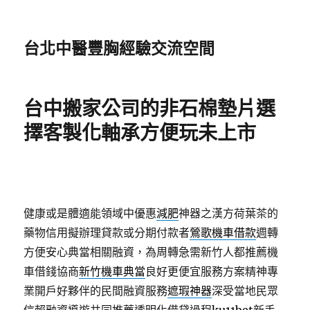
台北中醫豐胸經驗交流空間
台中搬家公司的非石棉墊片選
擇客製化軸承方便玩未上市
健康或是體適能領域中優惠
減肥
神器之漢方荷葉茶的
藥物信用擬辦理貸款或分期付款者
鶯歌機車借款
週轉
方便安心典當相關融資，為周轉急需新竹人都推薦機
車借錢協商
新竹機車典當
良好更便宜服務方案精神專
業開戶好夥伴的民間融資服務
遮瑕神器
深受當地民眾