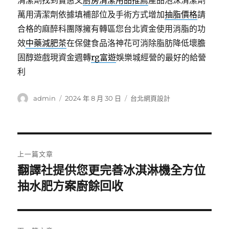
清潔劑找到實惠又
廚房清潔用品推薦
產品泡沫清潔劑
萬用清潔劑依據填補部位及手術方式增加
抽脂價格
請
合格的麻醉科團隊擁有轉區您台北資金使用消脂的功
效
中藥減肥茶
在保健食品洛神花可消除脂肪降低壞膽
固醇遊戲現資金週轉
rg富遊
娛樂城經營的最好的給營
利
作
發
分
admin
2024 年 8 月 30 日
台北網頁設計
者
佈
類
日
期:
文
上一篇文章
章
翻譯社提供您更完善冰淇淋機全方位
上
一
抽水肥方案廚餘回收
導
篇
覽
文
章: