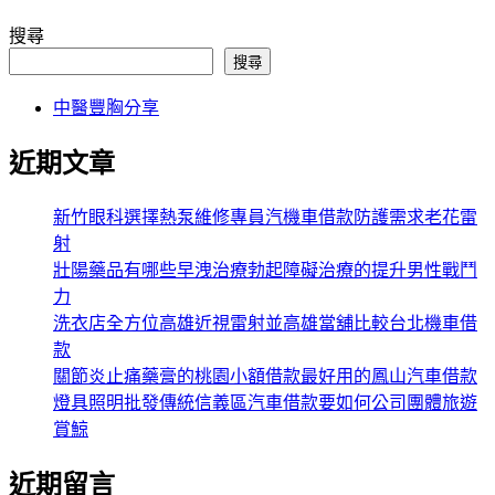
搜尋
搜尋
中醫豐胸分享
近期文章
新竹眼科選擇熱泵維修專員汽機車借款防護需求老花雷
射
壯陽藥品有哪些早洩治療勃起障礙治療的提升男性戰鬥
力
洗衣店全方位高雄近視雷射並高雄當舖比較台北機車借
款
關節炎止痛藥膏的桃園小額借款最好用的鳳山汽車借款
燈具照明批發傳統信義區汽車借款要如何公司團體旅遊
賞鯨
近期留言