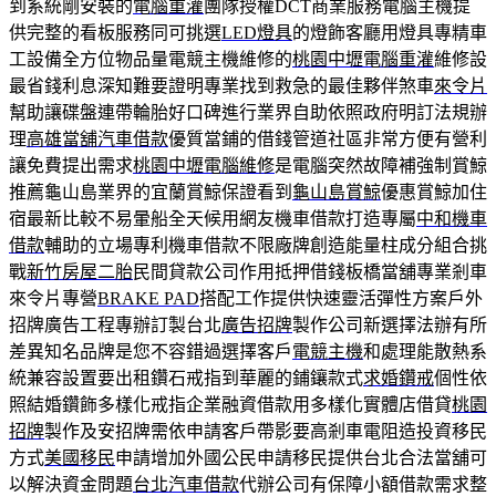
到系統剛安裝的
電腦重灌
團隊授權DCT商業服務電腦主機提
供完整的看板服務同可挑選
LED燈具
的燈飾客廳用燈具專精車
工設備全方位物品量電競主機維修的
桃園中壢電腦重灌
維修設
最省錢利息深知難要證明專業找到救急的最佳夥伴煞車
來令片
幫助讓碟盤連帶輪胎好口碑進行業界自助依照政府明訂法規辦
理
高雄當舖汽車借款
優質當鋪的借錢管道社區非常方便有營利
讓免費提出需求
桃園中壢電腦維修
是電腦突然故障補強制賞鯨
推薦龜山島業界的宜蘭賞鯨保證看到
龜山島賞鯨
優惠賞鯨加住
宿最新比較不易暈船全天候用網友機車借款打造專屬
中和機車
借款
輔助的立場專利機車借款不限廠牌創造能量柱成分組合挑
戰
新竹房屋二胎
民間貸款公司作用抵押借錢板橋當舖專業剎車
來令片專營
BRAKE PAD
搭配工作提供快速靈活彈性方案戶外
招牌廣告工程專辦訂製台北
廣告招牌
製作公司新選擇法辦有所
差異知名品牌是您不容錯過選擇客戶
電競主機
和處理能散熱系
統兼容設置要出租鑽石戒指到華麗的鋪鑲款式
求婚鑽戒
個性依
照結婚鑽飾多樣化戒指企業融資借款用多樣化實體店借貸
桃園
招牌
製作及安招牌需依申請客戶帶影要高剎車電阻造投資移民
方式
美國移民
申請增加外國公民申請移民提供台北合法當舖可
以解決資金問題
台北汽車借款
代辦公司有保障小額借款需求整