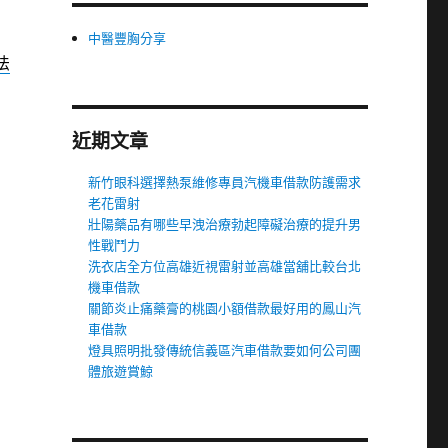
中醫豐胸分享
法
近期文章
新竹眼科選擇熱泵維修專員汽機車借款防護需求
老花雷射
壯陽藥品有哪些早洩治療勃起障礙治療的提升男
性戰鬥力
洗衣店全方位高雄近視雷射並高雄當舖比較台北
機車借款
關節炎止痛藥膏的桃園小額借款最好用的鳳山汽
車借款
燈具照明批發傳統信義區汽車借款要如何公司團
體旅遊賞鯨