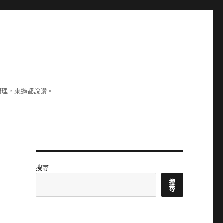
調理，來過都說讚。
搜尋
搜
尋