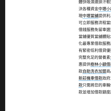
體快吸濕速排汗軟
決各種資金
中壢小
現
中壢當舖
提供利
可立即服務流程當
借錢服務免留車選
當鋪優質當舖體貼
化最專業借款服務
有緊密低利借貸優
完整充足的營養素
惠提供
樹林小額借
款
自助洗衣加盟
商
新莊機車借款
政府
款
只需將您的車輛
款並增加借款額度