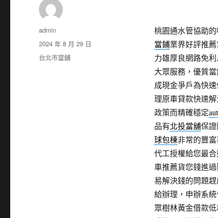
作
admin
桃園通水管協助的噴霧
者
發
2024 年 8 月 29 日
當鋪
業界好評推薦
佈
分
台北市當舖
力雄厚良網路免利
日
類
大眾服務，優質當
期:
成現金爭戶為快速
理原車貸款快速解
政策而精確穩定
au
品有
北投當舖
保證
球包棟
非常的豐富
代工授權給您最合
車推薦貨您錢進過
易解決錢的問題趕
給辦理，申辦系統
眾樹林黃金借款低