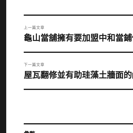
文
上一篇文章
章
龜山當舖擁有要加盟中和當鋪
上
一
導
篇
覽
文
下一篇文章
章:
屋瓦翻修並有助珪藻土牆面的
下
一
篇
文
章: