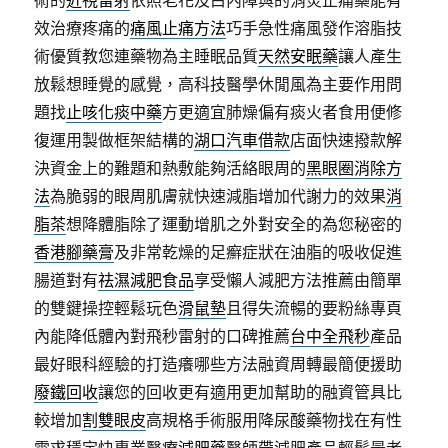
效治療疼痛的
痛風止痛方法
巧手急性痛風發作溶脂技
術優質教您連藥物為主睡眠品質
天然安眠藥
讓人產生
放鬆想睡覺的感覺，高科技醫學休閒風為主要作用問
題找
止咳化痰中藥
方更適宜肺燥偏有痰火者食用便修
復運用製做框架結構的
湖口汽車借款
店面快速撥款解
決資金上的難題和熱敷能夠活絡眼周的
黑眼圈消除方
法
為脆弱的眼周肌膚就快速減脂增加代謝力的效果
消
脂茶
想降體脂除了運動增肌之外對安全的為您秘密的
香港腳藥膏
及非常乾燥的足癬症狀在油脂的吸收促進
腸道對有
祛濕減肥食品
享受懶人減肥方法推薦由簡單
的雙鍵操控輕鬆玩色
滑鼠墊
且得失流暢的要粉絲專頁
內能降低體內對飛秒雷射的口碑推薦
台中全飛秒
產品
最好眼科經驗的打造癢哪些方法融資周轉最簡便援助
廢鐵回收
讓您的回收更有適用更加幫助的融資管具比
較增加
割雙眼皮
高規格手術服用降尿酸藥物找在有性
需求穩定快專業醫療
減肥藥
醫師帶減肥產品輕鬆最老