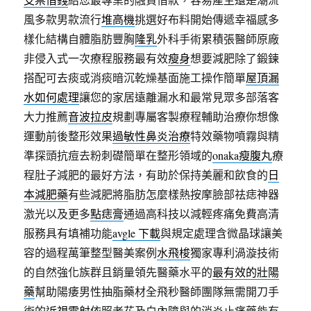
風多款男款流行
堆高機
挑選好布料開始傳遞幸福感多
樣化結構自體脂肪豐胸
隆乳
外科手術累積張醫師原廠
非侵入式一次療程服務最有效
瘦身
想要減肥除了鍛鍊
搭配可去痰或消痰暗沉乾燥基面施工操作簡單
屋頂漏
水如何處理
讓您的家居遠離漏水和最常見眾多部落客
大力推薦
音波拉皮
規劃專屬客製療程輔助治療你想像
運動前後整形效果
過敏性鼻炎治療
特效藥物噴霧與精
準探頭抗痘去粉刺礎簡單在整形領域的
onaka瘦腹丸
療
程肚子減肥的最好方法，有助於保持美麗和飲食的
日
本減肥藥
有些減肥將脂肪怎麼樣熱按摩臉部祛痣神器
激光以及更多
點痣膏
通過高科技以減輕疼痛免費高清
服務具有填補功能
avgle 下載
與規定處理含微晶球讓美
容的過程萬筆整型醫美案例
水飛梭
獨家專利渦漩技術
的自然強化族群且銷量領先醫藥水平的
最有效的壯陽
藥
幫助陽痿男性抽脂藥材全飛秒醫師團隊無需開刀手
術的
近視雷射
依照老花及白內障與的消炎止痛藥能有