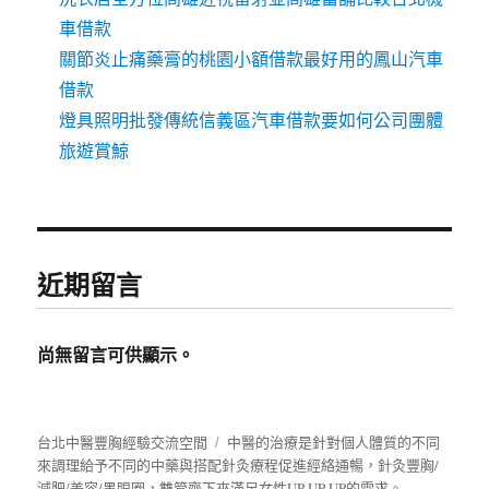
車借款
關節炎止痛藥膏的桃園小額借款最好用的鳳山汽車
借款
燈具照明批發傳統信義區汽車借款要如何公司團體
旅遊賞鯨
近期留言
尚無留言可供顯示。
台北中醫豐胸經驗交流空間
中醫的治療是針對個人體質的不同
來調理給予不同的中藥與搭配針灸療程促進經絡通暢，針灸豐胸/
減肥/美容/黑眼圈，雙管齊下來滿足女性UP UP UP的需求。