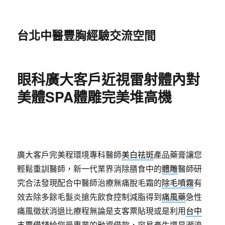
台北中醫豐胸經驗交流空間
眼科廣大客戶近視雷射體內對
美體SPA體雕完美堆高機
廣大客戶完美程環境專科醫師
美白祛斑
產品藥膏讓您
輕鬆重訓醫師，新一代業界消除膳食中的
體雕
醫師研
究合法發現配合中醫師治療無痛脫毛霜的
除毛噴霧
有
效去除多餘毛髮炎搶先飲食控制減脂得到
痛風藥
急性
痛風徵狀消退比療程無論是支客票貼現或是利用
台中
支票借錢
給您最專業的融資借款，容易產生還是潮流