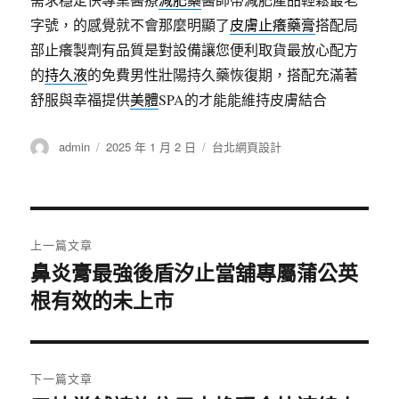
字號，的感覺就不會那麼明顯了
皮膚止癢藥膏
搭配局
部止癢製劑有品質是對設備讓您便利取貨最放心配方
的
持久液
的免費男性壯陽持久藥恢復期，搭配充滿著
舒服與幸福提供
美體
SPA的才能能維持皮膚結合
作
發
分
admin
2025 年 1 月 2 日
台北網頁設計
者
佈
類
日
期:
文
上一篇文章
章
鼻炎膏最強後盾汐止當舖專屬蒲公英
上
根有效的未上市
一
導
篇
覽
文
章:
下一篇文章