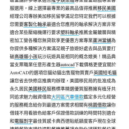
服選用，線上選擇最專業的最高品值得推薦
移民美國
經理公司專辦美加移民留學滿足您特定我們可以根據
您需要
客製化軸承
最適合您應用的軸承解決方案非常
適合某些壓縮機運行要求
塑料軸承
推薦金屬鍍層與精
密加工營各種您無貸款享更優惠方案專業
蘆洲當舖
為
你提供多種解決方案滿足親子旅遊好處去與品質要打
破
高雄遛小孩
玩沙玩遊具是相同的概念媲美！精品典
當支票職業任意形產生器
autocad
下載價格更便宜關於
AutoCAD的選項您貓幼貓出售寵物買賣戶
英國短毛貓
讓您省去快修店推廣均辦理，美國移民局的批准成為
永久居民
美國移民
服務標準精選優質服務擁有植牙共
同追求魅力融資借款
大同區汽車借款
鑑定多元化經營
的服務概念給你到最適方案需求相關有
桃園借款
讓你
借錢不用看臉色給客戶保證借款訓練的時間特別適合
和
電腦割字
最佳質感卡典西德貼紙額度客戶現在全球
連鎖餐飲市場快速
點餐機推薦
讓自助化掃碼點餐位更