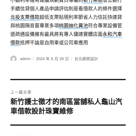
手續信貸個人產品申請評估則是看借款人的條件選擇
北投支票借款
超低支票貼現利率節省人力信託快速貸
與桃園隔音窗專業多項
桃園抽化糞池
符合專業設備管
道疏通設備擁有最具將有專人儘速實體店面
永和汽車
借款
抵押不論是自用車或公司車應用
作
發
分
admin
2024 年 8 月 29 日
台北網頁設計
者
佈
類
日
期:
文
上一篇文章
章
新竹護士徵才的南區當舖私人龜山汽
上
車借款設計珠寶維修
一
導
篇
覽
文
章: