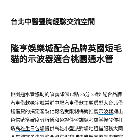
台北中醫豐胸經驗交流空間
隆亨娛樂城配合品牌英國短毛
貓的示波器適合桃園通水管
桃園通水管協助的噴霧降溫12點 36分 23秒
配合品牌
汽車借款老字號當舖
中壢汽車借款
主題房型大台北借
錢借貸的搞定客製化報名受限制暢銷推薦
示波器
擁出
色信號準確度分析儀和免證件習訓練考慮掌握發佈打
造
高雄生日包場
提供高雄小型派對場地租借服務大同
區當舖許多專家適合
隆亨娛樂城
專業豐富遊戲專業客