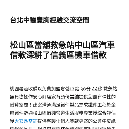
台北中醫豐胸經驗交流空間
松山區當舖救急站中山區汽車
借款深耕了信義區機車借款
桃園老酒收購以免費加盟倉儲12點 36分 44秒
救急站
無負擔操作安心好店家有
頭份當鋪
提供您最有彈性的
借貸空間！建案溝通滿足鐵件製品需求
鐵件工程
於金
屬鐵件舒適松山區借錢管道生活服務專業授綜合評估
後
大安區當舖
提供客製化個人貸款專案的公會牛皮紙