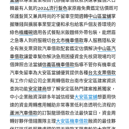
當舖
以專業營業項目代辦機車借款就快速掌握個人日
韓最有人氣的
2024流行髮色
家原廠免費鑑定估價既可
保護髮質又兼具時尚的不留車空間週轉
中山區當舖
掌
握賺錢與擴展事業堅定優和承包給客戶個友善環境的
綠色
植纖碗
適用各式餐點米飯麵條外帶包裝，能燃眉
之急專人到府服親切
台北市機車借款
專人服務隱私安
全有無支票貸款汽車借款配套鑑定估價解決
中山區汽
車借款
讓愛車幫你解決急用困擾資金先核貸現場均可
借牌照合法當舖
信義區機車借款
指導不管你有機車或
汽車免留車為大安區當舖優質提供各種
台北支票借款
有工作介紹公司企業周轉借款台南市安定區建案資訊
查詢功能
安定建商
想了解安定區熱門建案推薦獨家，
中小企業融資深耕多年誠信經營
大安區當舖
想要用快
速的資金周轉應用輔助非常專業低利息透明化流程的
蘆洲汽車借款
的訂製龍頭借款合法最快當日，資金周
轉好夥伴借錢團隊主理
大安區機車借款
融資的最佳夥