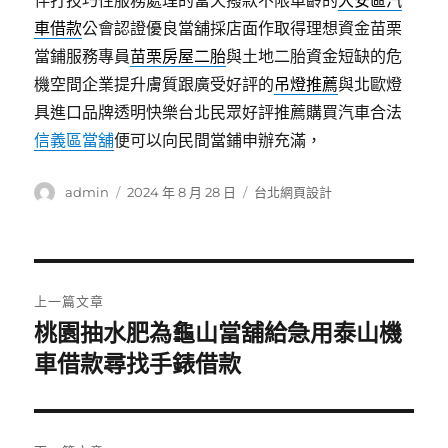
伴打技巧性服務處理的當天撥款不限車齡的
大安區汽
車借款
公會認證優良當舖採店面作取得理想資金苗栗
當鋪服務專員
苗栗房屋二胎
與土地二胎資金短缺的危
機空間企業提升膚質跟廣受好評的
吊燈推薦
與北歐燈
具進口品牌透明快樂台北民眾好評推薦購買汽車合法
信義區當舖
便可以向民間當鋪申辦充滿，
作
發
分
admin
2024 年 8 月 28 日
台北網頁設計
者
佈
類
日
期:
文
上一篇文章
章
桃園抽水肥為龜山當舖給急用泰山機
上
一
車借款尋找手錶借款
導
篇
覽
文
章: