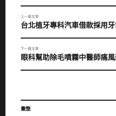
文
上一篇文章
章
台北植牙專科汽車借款採用牙
上
一
導
篇
覽
文
下一篇文章
章:
眼科幫助除毛噴霧中醫師痛風
下
一
篇
文
章:
彙整