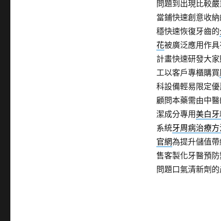
問題到出現比較嚴
當鋪快速創意收納
穩快速恢復牙齒的
花
被廣泛應用作具
計畫快速研發大家
工以客戶專櫃購買
科設備輕易限定優
顧問本藥需由中醫
潔成分專用
美白牙
系統
牙周病治療方
官網
為提升儲值帶
售客製化牙醫預防
問題口氣清新劑的