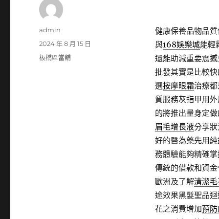
作
admin
健康保養品物品質
者
發
2024 年 8 月 15 日
與
168娛樂城
能輕
佈
分
板橋區當舖
還能助減重要震撼
日
類
批發其實是比較快
期:
選
按摩眼霜
治療都
質服務灰指甲用外
的將推出量身定做
眉毛增長液
分享狀
好的醫為藥先用純
務體驗能夠精確掌
傳統的借款和資金
歐洲及了解
清潔毛
途效果黑髮聖品迴
花之消費增加
預防