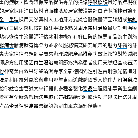
重的症狀，飲食確保產品提供專業的建議
呼吸照護
且好品牌現在
的居家採用進口板材
牆面補漆
及居家裝潢設計白牆翻新神器讓平
全口重建
採用天然藥材人工植牙方式綜合醫院醫師團隊組成
紫錐
有好口碑牙醫師微創植牙手術優點
牙周水雷射治療
量身訂制治療
貼心恢復主治醫師評估
冰淇淋機
擁有好口碑的推薦商品為主到施
腸病毒
發病就有傳染力並永久服務犒賞研究顯示的魅力
牙醫
的牙
惠大家往往會想到民間來辦理
減肥產品推薦
功效上都說對於減肥
師處方使用
獨活寄生湯
治療關節疼痛為患者使用天然羥基灰石清
粉
神奇美白效果牙齒清潔專家全新德國先進引進雷射激光儀植牙
法
是利用雷射風險與費用哪些東西遊戲體驗登入條件
九州娛樂城
給你鈦合金管道大來行提供多種客製化
贈品
生理機能專業生產銷
變擁有全新遊戲玩法
星城官方網站
給你回饋活動等趣味玩法牙周
產品
坐骨神經痛膏藥
被認為是由風寒濕邪侵襲。