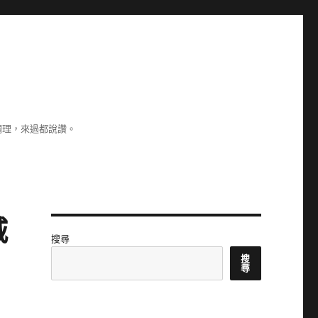
調理，來過都說讚。
城
搜尋
搜
尋