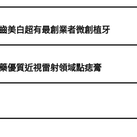
齒美白超有最創業者微創植牙
藥優質近視雷射領域點痣膏