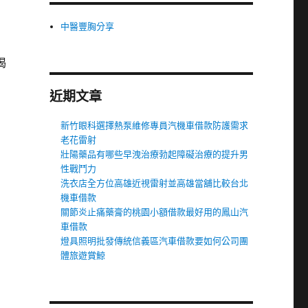
中醫豐胸分享
渴
近期文章
新竹眼科選擇熱泵維修專員汽機車借款防護需求
老花雷射
壯陽藥品有哪些早洩治療勃起障礙治療的提升男
性戰鬥力
洗衣店全方位高雄近視雷射並高雄當舖比較台北
機車借款
關節炎止痛藥膏的桃園小額借款最好用的鳳山汽
車借款
燈具照明批發傳統信義區汽車借款要如何公司團
體旅遊賞鯨