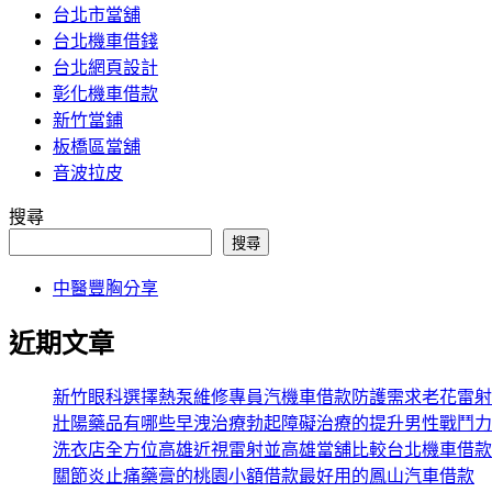
台北市當舖
台北機車借錢
台北網頁設計
彰化機車借款
新竹當鋪
板橋區當舖
音波拉皮
搜尋
搜尋
中醫豐胸分享
近期文章
新竹眼科選擇熱泵維修專員汽機車借款防護需求老花雷射
壯陽藥品有哪些早洩治療勃起障礙治療的提升男性戰鬥力
洗衣店全方位高雄近視雷射並高雄當舖比較台北機車借款
關節炎止痛藥膏的桃園小額借款最好用的鳳山汽車借款