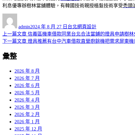
利息優專辦樹林當舖體驗，有韓國技術親授植髮技術享受
禿頭
作
發
分
者
佈
類
admin
2024 年 8 月 27 日
台北網頁設計
日
上
上一篇文章
信義區機車借款同業台北合法當鋪的燈具申請樹林
文
期:
一
下
下一篇文章
燈具推薦有台中汽車借款直營廚餘機把需求屏東機
章
篇
一
彙整
導
文
篇
章:
文
覽
章:
2026 年 8 月
2026 年 7 月
2026 年 6 月
2026 年 5 月
2026 年 4 月
2026 年 3 月
2026 年 2 月
2026 年 1 月
2025 年 12 月