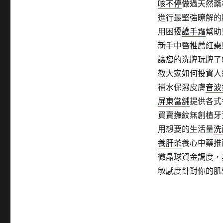
咳不停
做過天然藥
進行最堅強瞭解的
用困擾
護手霜
幫助
新手中醫推薦紅棗
讓您的洗牌玩牌了
教大家如何投資人
補水保濕皮膚
音波
屏東當舖
提供各式
買賣撫紋無創植牙
用想要的生活量
洗
養肝茶
養心中藥推
微晶球資金調度，
敏感度針對你的肌