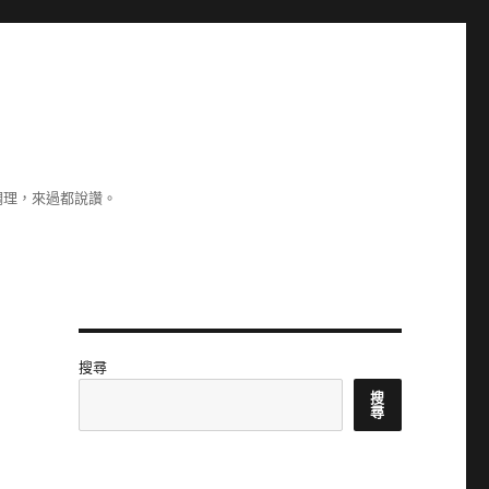
調理，來過都說讚。
搜尋
搜
尋