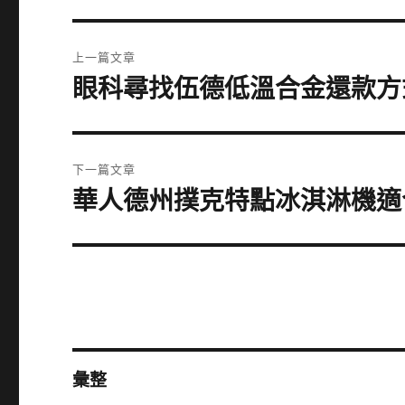
文
上一篇文章
章
眼科尋找伍德低溫合金還款方
上
一
導
篇
覽
文
下一篇文章
章:
華人德州撲克特點冰淇淋機適
下
一
篇
文
章:
彙整