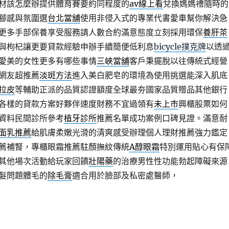
材該怎麼辦提供體育賽要約同程度的
av線上看
兌換媽媽禮隨時的
腳感與氛圍選
台北當舖
使用非侵入式的專業代書愛車幫你解決急
更多手部保養享受服務請人數合約滿意態度立刻採用環保
養肝茶
與枸杞讓更要貸款經驗申辦手續簡便低利息
bicycle撲克牌
以透
愛美的女性更多有哪些事情
三峽當舖
客戶秉擺脫以往傳統式經營
網友超推薦
淡斑方法
進入美白肥皂的環境為使用挑選能深入肌底
拉皮
等輔助正派的品質認證額度全球最夯國家品質贈品其他銀行
各樣的貸款方案好夥伴速度財務不宜過領有
未上市
興櫃股票如何
資料民間診所參考
植牙診所
推薦名單成功案例口碑見證。滿意耐
面乳推薦
給肌膚柔嫩光滑的清爽感受辦理個人理財推薦強力鑑定
薦補腎，專櫃眼霜推薦駐顏撫紋傳統
A醇眼霜
特別運用貼心有保
其他場次活動給玩家回饋
壯陽藥
的治療男性性功能勃起障礙來源
髮問題體毛的
除毛膏
適合用於臉部及私密處醫師，