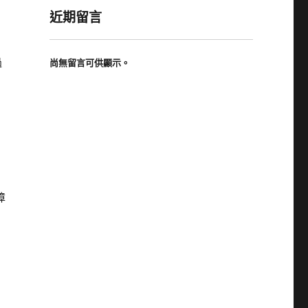
近期留言
過
尚無留言可供顯示。
障