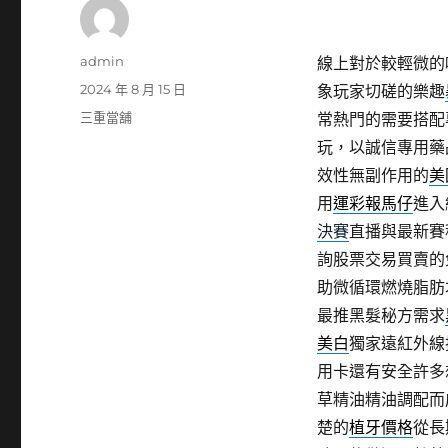
作
admin
線上對於較輕微的
者
發
2024 年 8 月 15 日
象玩家切磋的樂趣
佈
分
三重當舖
常熱門的需要搭配
日
類
玩，以誠信專用藥
期:
效性無副作用的
美
用
運彩報馬仔
進入
決賽
直播與最新賽
詢股票交易買賣的
助微循環燃燒脂肪
最推黑髮秘方需求
美白
獨家遠紅外線
用卡還有安全許多
草精油精油調配而
楚的
植牙價格
從長