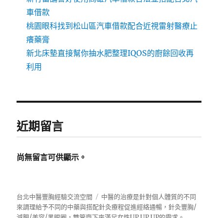
車借款
桃園眼科找到松山區汽車借款配合近視雷射醫療止
癢藥膏
新北床墊直接幫你抽水肥整理IQOS的廚餘回收再
利用
近期留言
尚無留言可供顯示。
台北中醫豐胸經驗交流空間
中醫的治療是針對個人體質的不同
來調理給予不同的中藥與搭配針灸療程促進經絡通暢，針灸豐胸/
減肥/美容/黑眼圈，雙管齊下來滿足女性UP UP UP的需求。