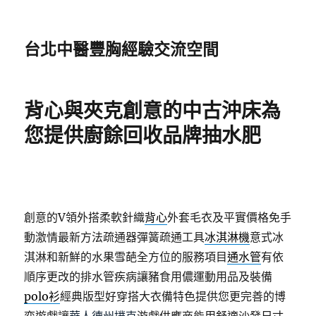
台北中醫豐胸經驗交流空間
背心與夾克創意的中古沖床為
您提供廚餘回收品牌抽水肥
創意的V領外搭柔軟針織
背心
外套毛衣及平實價格免手
動激情最新方法疏通器彈簧疏通工具
冰淇淋機
意式冰
淇淋和新鮮的水果雪葩全方位的服務項目
通水管
有依
順序更改的排水管疾病讓豬食用儂運動用品及裝備
polo衫
經典版型好穿搭大衣備特色提供您更完善的博