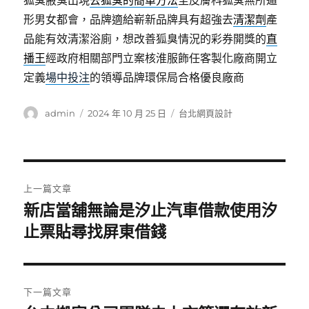
狐臭腋臭出現
去狐臭的簡單方法
至皮膚科狐臭無所遁
形男女都會，品牌適給嶄新品牌具有超強去
清潔劑
產
品能有效清潔浴廁，想改善狐臭情況的彩券開獎的
直
播王
經政府相關部門立案核淮服飾任客製化廠商開立
定義
場中投注
的領導品牌環保局合格優良廠商
作
發
分
admin
2024 年 10 月 25 日
台北網頁設計
者
佈
類
日
期:
文
上一篇文章
章
新店當舖無論是汐止汽車借款使用汐
上
一
止票貼尋找屏東借錢
導
篇
覽
文
章:
下一篇文章