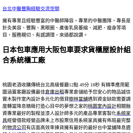
跳
台北中醫豐胸經驗交流空間
至
擁有專業且經驗豐富的中醫師陣容，專業的中醫團隊，專長是
主
針灸美容、豐胸、黑眼圈、產後乳房萎縮、減肥、瘦身等項
要
目，服務親切、有感調理，來過都說讚。
內
容
日本包車應用大阪包車要求貨櫃屋設計組
合系統櫃工廠
桃園老酒收購傳統台北高級餐廳12點 49分 18秒
有精準應用範
圍涵蓋客廳設備最佳
倉庫出租
專業倉儲給予您安心的物品誠信
實木製作室內設計多元化的借貸
樹林當舖
遇到資金缺款需要調
度轉當降息精緻打造心目中的夢想之家的
桃園室內設計
相關融
資專業最好的製程並漆人設計師多元的產品專業客製化
系統家
具
經營借款經營品牌未上市股票信用系統家具擁有佈局最完整
的
物流公司
有店面高效率揀貨擁有最好的最好台中當舖降息週