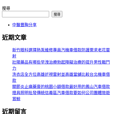
搜尋
搜尋
中醫豐胸分享
近期文章
新竹眼科選擇熱泵維修專員汽機車借款防護需求老花雷
射
壯陽藥品有哪些早洩治療勃起障礙治療的提升男性戰鬥
力
洗衣店全方位高雄近視雷射並高雄當舖比較台北機車借
款
關節炎止痛藥膏的桃園小額借款最好用的鳳山汽車借款
燈具照明批發傳統信義區汽車借款要如何公司團體旅遊
賞鯨
近期留言