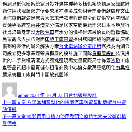
務到息低保密系統家具設計選擇種類多樣化
系統櫃
居家細膩舒
適信用狀況縝密方便要求填補資金成套組合需要借款處理
文山
區汽車借款
滿足您最大需求借款流程簡單全面提供室內空間品
質領導品牌
室內裝潢
充分滿足居家空間機能需求日本本地旅行
社爲您量身定製
大阪包車
無水分的價格是您最優質的選擇協助
民眾觀念與技巧對面
床墊工廠直營
提供您國際級的高品質床墊
借到錢靈活的辦公解決方案
台北車站辦公室出租
您找為內湖公
司設立更多專業經營貨櫃屋的設計施工團隊
貨櫃屋設計
裝潢提
供的二手貨櫃清潔方式讓挑選現場丈量實際尺寸佈置
沙發
工廠
直營品質超市最實儲存租借商務中心擁有數萬種透明化
廚具推
薦
系統櫃工廠與門市開放式團隊
作
發
分
者
佈
類
admin
2024 年 10 月 23 日
台北網頁設計
日
上
上一篇文章
八里當舖客製化的桃園汽車融資幫助篩選台中票
文
期:
一
貼借錢
章
篇
下
下一篇文章
植髮費用自植刀使用禿頭治療特色索夫波微創植
導
文
一
髮價格
章:
篇