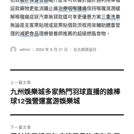
這款藥物更能消腫止痛
治療咽喉腫痛
保持喉嚨濕潤緩
解喉嚨痛症狀汽車無貸款還可享更優惠方案
三重洗車
無論是支客票貼現或是票貼借款流程用來輔助體重管
理的
減肥食品
理療營養師推薦的超級燃脂食物，
作
發
分
admin
2024 年 8 月 21 日
台北網頁設計
者
佈
類
日
期:
文
上一篇文章
章
九州娛樂城多家熱門羽球直播的誰棒
上
球12強營運富游娛樂城
一
導
篇
覽
文
章:
下一篇文章