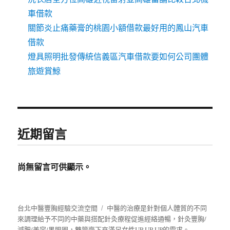
車借款
關節炎止痛藥膏的桃園小額借款最好用的鳳山汽車
借款
燈具照明批發傳統信義區汽車借款要如何公司團體
旅遊賞鯨
近期留言
尚無留言可供顯示。
台北中醫豐胸經驗交流空間
中醫的治療是針對個人體質的不同
來調理給予不同的中藥與搭配針灸療程促進經絡通暢，針灸豐胸/
減肥/美容/黑眼圈，雙管齊下來滿足女性UP UP UP的需求。