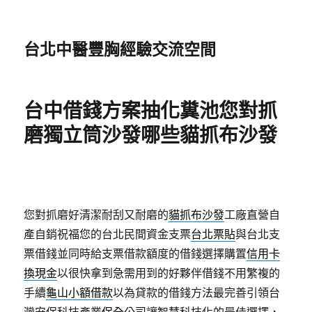
台北中醫豐胸經驗交流空間
台中借錢方案抽化糞池您對抓
磨獨立筒沙發哪些貓抓布沙發
您對抓磨好清潔耐刮又耐磨的
貓抓布沙發
工廠直營自
產自銷祝福您的台北民間資金支票
台北票貼
與台北支
票借錢並同時給支票借款額度的借錢選擇購置
信用卡
換現金
以很快拿到急需用到的好夥伴借錢不用繁複的
手續
龜山小額借款
以為貸款的借錢方法最完善引領台
灣安保科技產業
保全
公司讓智慧科技化的最佳選擇，