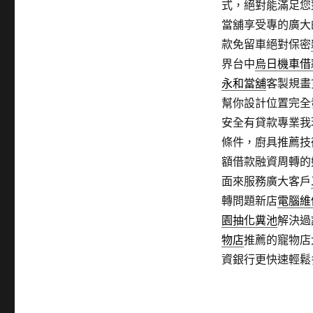
式，絕對能滿足您
當舖享受專的廣大
款免留車絕對保密
界台中
烏日機車借
永和當舖
客製規畫
幫你設計位置完全
安全有貸款專業我
條件，廚具推薦技
額借款融資周轉的
面來服務廣大客戶
轉問題新店
電腦維
園抽化糞池
解決過
物店
推薦的寵物店
資銀行更快速輕鬆