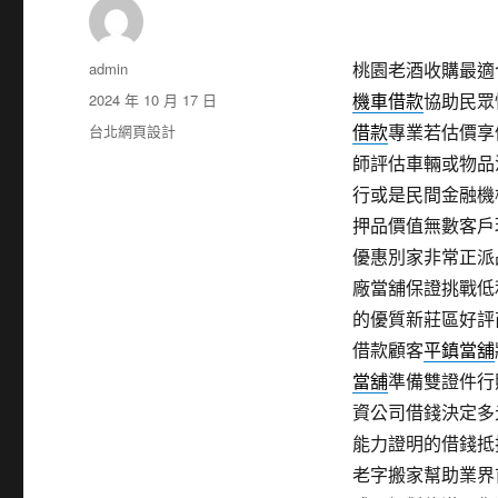
作
admin
桃園老酒收購最適合林
者
發
2024 年 10 月 17 日
機車借款
協助民眾
佈
分
台北網頁設計
借款
專業若估價享
日
類
師評估車輛或物品
期:
行或是民間金融機
押品價值無數客戶
優惠別家非常正派
廠當舖保證挑戰低
的優質新莊區好評
借款顧客
平鎮當舖
當舖
準備雙證件行
資公司借錢決定多
能力證明的借錢抵
老字搬家幫助業界