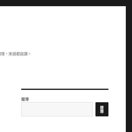
調理，來過都說讚。
搜尋
搜
尋