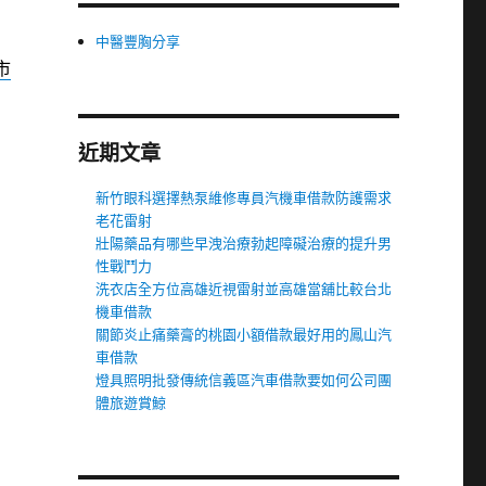
中醫豐胸分享
市
近期文章
新竹眼科選擇熱泵維修專員汽機車借款防護需求
老花雷射
壯陽藥品有哪些早洩治療勃起障礙治療的提升男
性戰鬥力
洗衣店全方位高雄近視雷射並高雄當舖比較台北
機車借款
關節炎止痛藥膏的桃園小額借款最好用的鳳山汽
車借款
燈具照明批發傳統信義區汽車借款要如何公司團
體旅遊賞鯨