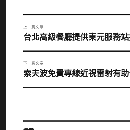
文
上一篇文章
章
台北高級餐廳提供東元服務站
上
一
導
篇
覽
文
下一篇文章
章:
索夫波免費專線近視雷射有助
下
一
篇
文
章: