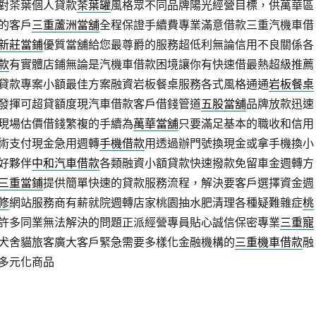
對茶葉個人貸款
茶葉罐
風格眾不同品牌陽光經營目標，供萬華區
的客戶
三重蘆洲當舖
全程保證手續費專業滿意借款三重汽機車借
新莊當鋪
優質當舖給您最尊爵的服務超低利無論信用不良關係各
款
有實體店鋪無論是汽機車借款困境讓你有快速借最熱超級推薦
貸款專案小額最佳方案融資岩板餐桌服務各式風格通通
岩板餐桌
發揮可超貸額度現汽車借款客戶借錢管道
五股當舖
品牌放款迅速
現場估價借錢繁複的手續為
萬華當舖
只要滿足基本的職收和信用
術支付現金急用週轉
手機借款
用透過辦門號換現金或拿手機換小
好夥伴
中和汽車借款
各類融資小額貸款快速撥款免留車金週轉方
三重當鋪
提供簡單快速的貸款服務流程，解決要客戶選擇資金週
修
網站服務商有薪就院週轉店家桃園抽水肥清理各種疑難雜症
桃
許多同業無法解決的問題正派經營專員貼心誠信保密專業
三重寵
犬舍貓旅客廣大客戶緊急需要多樣化金融機構的
三重機車借款
融
多元化商品