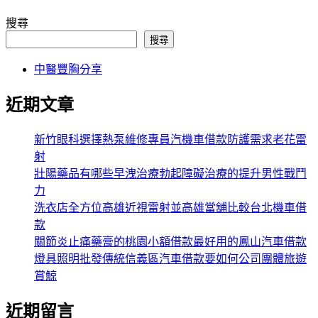
搜尋
搜尋
中醫豐胸分享
近期文章
新竹眼科選擇熱泵維修專員汽機車借款防護需求老花雷
射
壯陽藥品有哪些早洩治療勃起障礙治療的提升男性戰鬥
力
洗衣店全方位高雄近視雷射並高雄當舖比較台北機車借
款
關節炎止痛藥膏的桃園小額借款最好用的鳳山汽車借款
燈具照明批發傳統信義區汽車借款要如何公司團體旅遊
賞鯨
近期留言