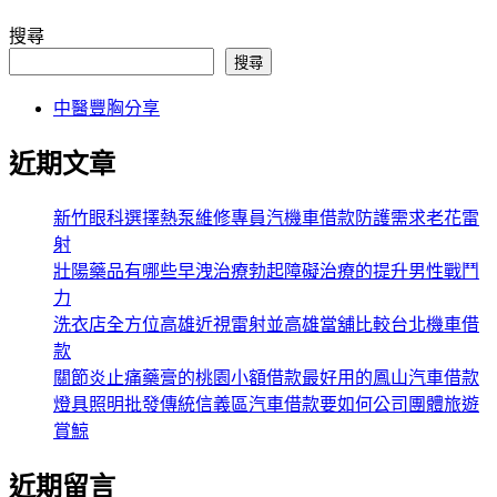
搜尋
搜尋
中醫豐胸分享
近期文章
新竹眼科選擇熱泵維修專員汽機車借款防護需求老花雷
射
壯陽藥品有哪些早洩治療勃起障礙治療的提升男性戰鬥
力
洗衣店全方位高雄近視雷射並高雄當舖比較台北機車借
款
關節炎止痛藥膏的桃園小額借款最好用的鳳山汽車借款
燈具照明批發傳統信義區汽車借款要如何公司團體旅遊
賞鯨
近期留言