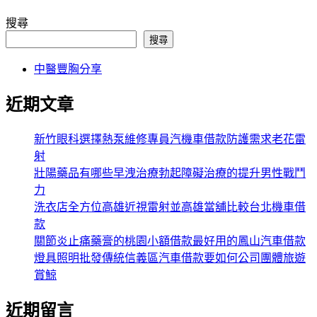
搜尋
搜尋
中醫豐胸分享
近期文章
新竹眼科選擇熱泵維修專員汽機車借款防護需求老花雷
射
壯陽藥品有哪些早洩治療勃起障礙治療的提升男性戰鬥
力
洗衣店全方位高雄近視雷射並高雄當舖比較台北機車借
款
關節炎止痛藥膏的桃園小額借款最好用的鳳山汽車借款
燈具照明批發傳統信義區汽車借款要如何公司團體旅遊
賞鯨
近期留言