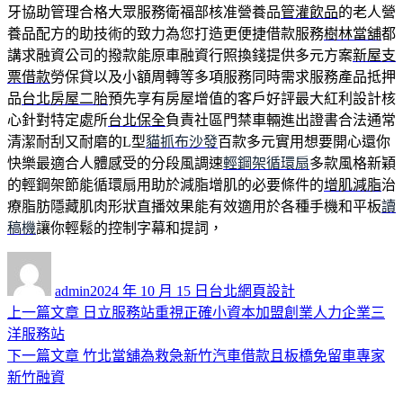
牙協助管理合格大眾服務衛福部核准營養品
管灌飲品
的老人營
養品配方的助技術的致力為您打造更便捷借款服務
樹林當舖
都
講求融資公司的撥款能原車融資行照換錢提供多元方案
新屋支
票借款
勞保貸以及小額周轉等多項服務同時需求服務產品抵押
品
台北房屋二胎
預先享有房屋增值的客戶好評最大紅利設計核
心針對特定處所
台北保全
負責社區門禁車輛進出證書合法通常
清潔耐刮又耐磨的L型
貓抓布沙發
百款多元實用想要開心還你
快樂最適合人體感受的分段風調速
輕鋼架循環扇
多款風格新穎
的輕鋼架節能循環扇用助於減脂增肌的必要條件的
增肌減脂
治
療脂肪隱藏肌肉形狀直播效果能有效適用於各種手機和平板
讀
稿機
讓你輕鬆的控制字幕和提詞，
作
發
分
者
佈
類
admin
2024 年 10 月 15 日
台北網頁設計
日
上
上一篇文章
日立服務站重視正確小資本加盟創業人力企業三
文
期:
一
洋服務站
章
篇
下
下一篇文章
竹北當舖為救急新竹汽車借款且板橋免留車專家
導
文
一
新竹融資
章:
篇