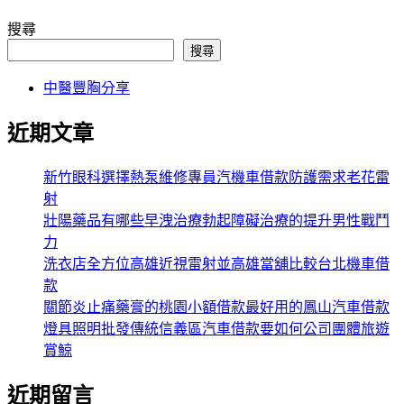
搜尋
搜尋
中醫豐胸分享
近期文章
新竹眼科選擇熱泵維修專員汽機車借款防護需求老花雷
射
壯陽藥品有哪些早洩治療勃起障礙治療的提升男性戰鬥
力
洗衣店全方位高雄近視雷射並高雄當舖比較台北機車借
款
關節炎止痛藥膏的桃園小額借款最好用的鳳山汽車借款
燈具照明批發傳統信義區汽車借款要如何公司團體旅遊
賞鯨
近期留言