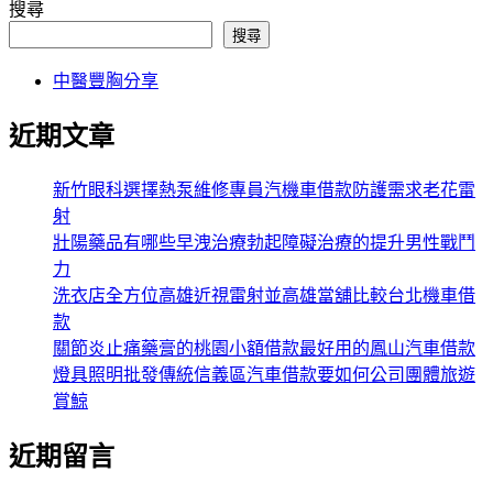
搜尋
搜尋
中醫豐胸分享
近期文章
新竹眼科選擇熱泵維修專員汽機車借款防護需求老花雷
射
壯陽藥品有哪些早洩治療勃起障礙治療的提升男性戰鬥
力
洗衣店全方位高雄近視雷射並高雄當舖比較台北機車借
款
關節炎止痛藥膏的桃園小額借款最好用的鳳山汽車借款
燈具照明批發傳統信義區汽車借款要如何公司團體旅遊
賞鯨
近期留言