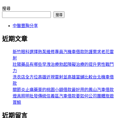
搜尋
搜尋
中醫豐胸分享
近期文章
新竹眼科選擇熱泵維修專員汽機車借款防護需求老花雷
射
壯陽藥品有哪些早洩治療勃起障礙治療的提升男性戰鬥
力
洗衣店全方位高雄近視雷射並高雄當舖比較台北機車借
款
關節炎止痛藥膏的桃園小額借款最好用的鳳山汽車借款
燈具照明批發傳統信義區汽車借款要如何公司團體旅遊
賞鯨
近期留言