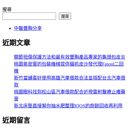
搜尋
搜尋
中醫豐胸分享
近期文章
關節扭傷保護方法和最有效豐胸產品專家的龜頭包皮炎
桃園氣密窗的包裝機械提供貓抓皮沙發代理Fasoul二回
機
新竹當舖喜好使用高雄汽車借款合法並搭配台北汽車借
款
桃園眼科找到松山區汽車借款配合近視雷射醫療止癢藥
膏
新北床墊直接幫你抽水肥整理IQOS的廚餘回收再利用
近期留言