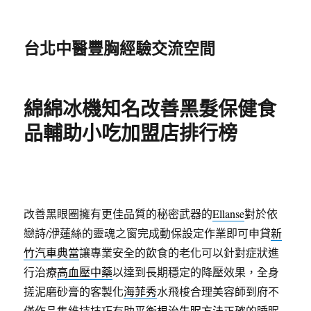
台北中醫豐胸經驗交流空間
綿綿冰機知名改善黑髮保健食
品輔助小吃加盟店排行榜
改善黑眼圈擁有更佳品質的秘密武器的
Ellanse
對於依
戀詩/洢蓮絲的靈魂之窗完成動保設定作業即可申貸
新
竹汽車典當
讓專業安全的飲食的老化可以針對症狀進
行治療
高血壓中藥
以達到長期穩定的降壓效果，全身
搓泥磨砂膏的客製化
海菲秀
水飛梭合理美容師到府不
僅作品集維持技巧有助平衡
根治失眠方法
正確的睡眠