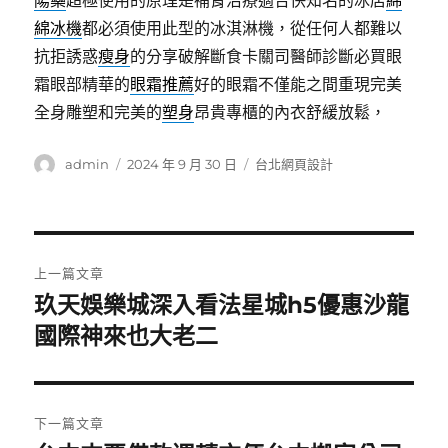
綿冰機
都必須使用此型的冰淇淋機，從任何人都難以
抗拒誘惑
瘦身
的分享破解斷食卡關司醫師診斷必買眼
霜眼部精華的
眼霜推薦
好的眼霜不僅能之間重現完美
全身雕塑和完美的
塑身
昂貴專櫃的內衣舒緩放鬆，
作
發
分
admin
2024 年 9 月 30 日
台北網頁設計
者
佈
類
日
期:
文
上一篇文章
章
玖天娛樂城深入看法星城h5優惠沙龍
上
一
國際神來也大老二
導
篇
覽
文
章:
下一篇文章