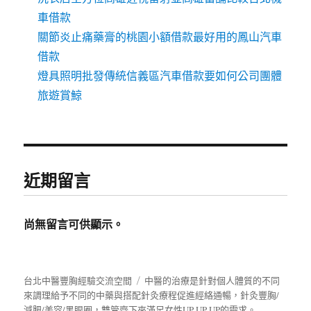
車借款
關節炎止痛藥膏的桃園小額借款最好用的鳳山汽車
借款
燈具照明批發傳統信義區汽車借款要如何公司團體
旅遊賞鯨
近期留言
尚無留言可供顯示。
台北中醫豐胸經驗交流空間
中醫的治療是針對個人體質的不同
來調理給予不同的中藥與搭配針灸療程促進經絡通暢，針灸豐胸/
減肥/美容/黑眼圈，雙管齊下來滿足女性UP UP UP的需求。