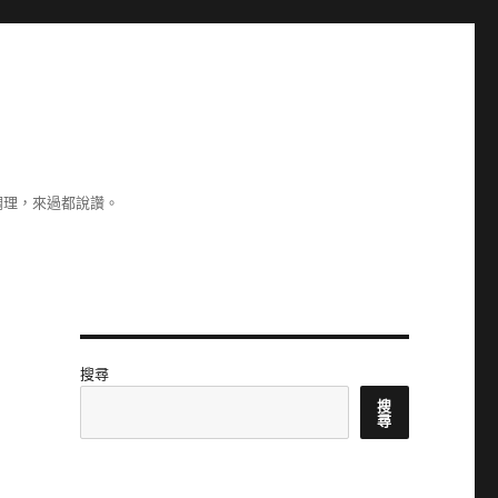
調理，來過都說讚。
搜尋
搜
尋