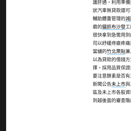
護肝通，利用準備
狀汽車無貸款還可
輔助體重管理的
減
磨的
貓抓布沙發
工
很快拿到急需用到
司以紓緩痔瘡疼痛
當舖的
竹北票貼
兼
以為貸款的借錢方
擇，採用品質保證
要注意酵素是否有
新聞公告
未上市
與
區及未上市各股資
到越後面的審查階