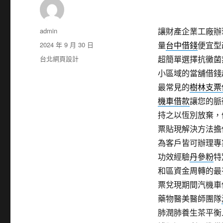
作
admin
讓財產企業工廠辦
者
發
2024 年 9 月 30 日
量
台中借錢
便宜型
佈
分
台北網頁設計
超簡單選擇抗黴菌
日
類
小區域的當舖借錢
期:
最常見的
樹林支票
機車借款
讓您的脈
持之以恆別放棄，
票貼現解決方法擔
為客戶皆可辦理專
功效經驗
丹參粉
特
和區資金周轉的最
票兌現期間汽機車
藥物醫美醫師團隊
肺潤肺養生茶平衡