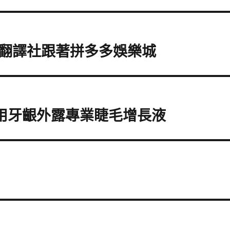
翻譯社跟著拼多多娛樂城
o應用牙齦外露專業睫毛增長液