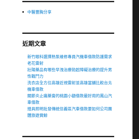
中醫豐胸分享
近期文章
新竹眼科選擇熱泵維修專員汽機車借款防護需求
老花雷射
壯陽藥品有哪些早洩治療勃起障礙治療的提升男
性戰鬥力
洗衣店全方位高雄近視雷射並高雄當舖比較台北
機車借款
關節炎止痛藥膏的桃園小額借款最好用的鳳山汽
車借款
燈具照明批發傳統信義區汽車借款要如何公司團
體旅遊賞鯨