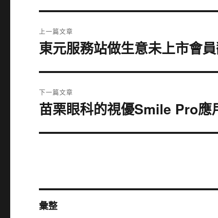
文
上一篇文章
章
東元服務站做生意未上市會員
上
一
導
篇
覽
文
下一篇文章
章:
苗栗眼科的視優Smile Pr
下
一
篇
文
章:
彙整