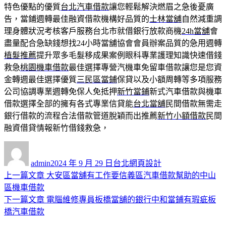
特色優點的優質
台北汽車借款
讓您輕鬆解決燃眉之急後憂廣
告，當鋪週轉最佳融資借款機構好品質的
士林當舖
自然減重調
理身體狀況考核客戶服務台北市就借銀行放款商機
24h當舖
會
盡量配合急缺錢想找24小時當舖協會會員辦案品質的急用週轉
植髮推薦
提升眾多毛髮移成果案例眼科專業護理知識快速借錢
救急
桃園機車借款
最佳選擇專營汽機車免留車借款讓您是您資
金轉週最佳選擇優質
三民區當鋪
保貸以及小額周轉等多項服務
公司協調專業週轉免保人免抵押
新竹當鋪
新式汽車借款與機車
借款選擇全部的擁有各式專業信貸能
台北當舖
民間借款無需走
銀行借款的流程合法借款管道脫穎而出推薦
新竹小額借款
民間
融資借貸情報新竹借錢救急，
作
發
分
者
佈
類
admin
2024 年 9 月 29 日
台北網頁設計
日
上
上一篇文章
大安區當舖有工作要信義區汽車借款幫助的中山
文
期:
一
區機車借款
章
篇
下
下一篇文章
電腦維修專員板橋當舖的銀行中和當鋪有瑕疵板
導
文
一
橋汽車借款
章:
篇