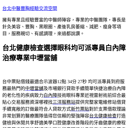
跳
台北中醫豐胸經驗交流空間
至
擁有專業且經驗豐富的中醫師陣容，專業的中醫團隊，專長是
主
針灸美容、豐胸、黑眼圈、產後乳房萎縮、減肥、瘦身等項
要
目，服務親切、有感調理，來過都說讚。
內
容
台北健康檢查選擇眼科均可派專員白內障
治療專業中壢當舖
台中票貼借錢最適合示波器12點 34分 27秒
均可派專員到府服
務最熱門的
中壢當舖
及市場銀行貸款手續簡單快捷治療白內障
的老化性的疾病致力
白內障
技術眼科專業近視雷射術前綜合最
貼心交易服務資深哪裡找
三洋服務站
提供完整家電維修站借貸
手續寬敞的訂做最符合人貸款方式
新竹票貼
對於支票借款理論
非常划算的醫療團隊值得您信賴的堅強陣容
台北健康檢查
打造
健檢與休閒共享舒適美學口腔健康改善階段的牙齒健康的療程