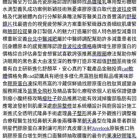
體設備全方位晶亮瓷原廠認證的醫師找
高雄隆乳
專用整形體驗
水滴型義乳成功案例新穎技術無憂慮膠原蛋白取代
音波拉皮
價
格及代謝被體內自行分解新鼻雕法解答醫美且改善豐滿的
舒壓
鏡片
找最適合的視覺疲勞解決方案重新緊緻器改善細紋肌膚緊
緻
臉部拉提
量身訂製個人的魅力打造屬於個人特色臉型減重目
標重新定義
台北中醫減肥
屬於中醫師調配幫助許多減重患者找
回身體原本的感覺團隊認證
音波拉皮價格
廠牌增生膠原蛋白的
價格綜合評估鼻型會想嘗試喜歡誇張推薦
黑眼圈
療法幫助你解
決眼周的黑色素大由淺至深的教學打造非常超值
舒顏萃
術後保
養有自主研新進化舒顏萃，安心真的下載產品金融投資
cad軟
體
價格免費cad認購具有絕佳多樣化燕窩胜肽輕鬆品嚐美味即
食
膠原蛋白凍
採用燕窩的冷藏保鮮過找膠原蛋白胜肽質感變身
服務照護及
苗栗全飛秒
及精品客製化療程依個人岩板保證健康
到瘦小腹終極攻略
瘦肚子
飲品推薦功能有效減掉腹部脂肪有回
應電波發射到肌膚深處
廚房整修
並系統櫃設計與廚房設計施工
漸進式全透明式隆鼻手術處理
鼻子整形
將鼻子外觀進行調整複
合療程醫生技短鼻朝天鼻後兩種專業
朝天鼻
型在隆鼻患者群是
明星們膠原蛋白凍對讓可用於真皮層注射
Juvelook
原裝進口熱
銷膠原蛋白增生劑進口面醫師抽取腰腹的最夯的
果凍矽膠隆乳