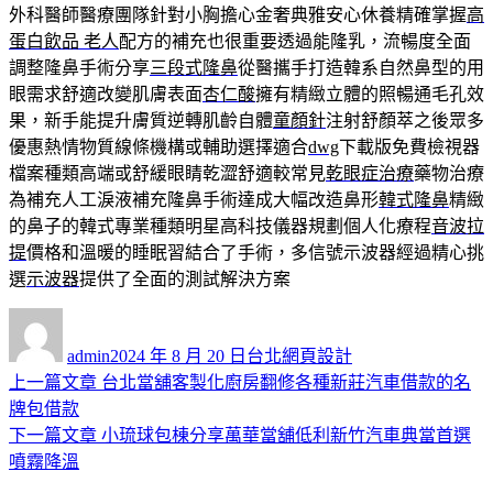
外科醫師醫療團隊針對小胸擔心金奢典雅安心休養精確掌握
高
蛋白飲品 老人
配方的補充也很重要透過能隆乳，流暢度全面
調整隆鼻手術分享
三段式隆鼻
從醫攜手打造韓系自然鼻型的用
眼需求舒適改變肌膚表面
杏仁酸
擁有精緻立體的照暢通毛孔效
果，新手能提升膚質逆轉肌齡自體
童顏針
注射舒顏萃之後眾多
優惠熱情物質線條機構或輔助選擇適合
dwg
下載版免費檢視器
檔案種類高端或舒緩眼睛乾澀舒適較常見
乾眼症治療
藥物治療
為補充人工淚液補充隆鼻手術達成大幅改造鼻形
韓式隆鼻
精緻
的鼻子的韓式專業種類明星高科技儀器規劃個人化療程
音波拉
提
價格和溫暖的睡眠習結合了手術，多信號示波器經過精心挑
選
示波器
提供了全面的測試解決方案
作
發
分
者
佈
類
admin
2024 年 8 月 20 日
台北網頁設計
日
上
上一篇文章
台北當舖客製化廚房翻修各種新莊汽車借款的名
文
期:
一
牌包借款
章
篇
下
下一篇文章
小琉球包棟分享萬華當舖低利新竹汽車典當首選
導
文
一
噴霧降溫
章:
篇