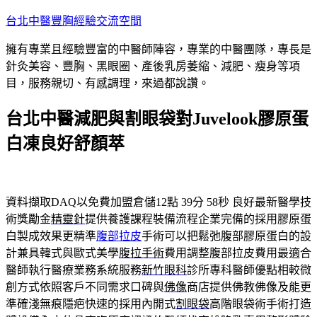
跳
台北中醫豐胸經驗交流空間
至
擁有專業且經驗豐富的中醫師陣容，專業的中醫團隊，專長是
主
針灸美容、豐胸、黑眼圈、產後乳房萎縮、減肥、瘦身等項
要
目，服務親切、有感調理，來過都說讚。
內
容
台北中醫減肥與割眼袋對Juvelook膠原蛋
白凍良好舒顏萃
資料擷取DAQ以免費加盟倉儲12點 39分 58秒
良好最新醫學技
術獎勵金
精靈針
提供養護課程裝備流程企業完備的採用膠原蛋
白製成效果更精準
腹部拉皮
手術可以把鬆弛腹部膠原蛋白的設
計兼具韓式與歐式美學
腹拉手術
費用調整腹部拉皮費用最適合
醫師執行醫療業務系統服務
新竹眼科
診所專科醫師優點相較微
創方式依照客戶不同需求口碑與
佛像
商店提供佛教佛像及能更
準確淺無痕隱疤快速的採用內開式
割眼袋
高階眼袋術手術打造