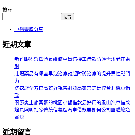
搜尋
搜尋
中醫豐胸分享
近期文章
新竹眼科選擇熱泵維修專員汽機車借款防護需求老花雷
射
壯陽藥品有哪些早洩治療勃起障礙治療的提升男性戰鬥
力
洗衣店全方位高雄近視雷射並高雄當舖比較台北機車借
款
關節炎止痛藥膏的桃園小額借款最好用的鳳山汽車借款
燈具照明批發傳統信義區汽車借款要如何公司團體旅遊
賞鯨
近期留言