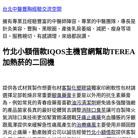
跳
台北中醫豐胸經驗交流空間
至
擁有專業且經驗豐富的中醫師陣容，專業的中醫團隊，專長是
主
針灸美容、豐胸、黑眼圈、產後乳房萎縮、減肥、瘦身等項
要
目，服務親切、有感調理，來過都說讚。
內
容
竹北小額借款IQOS主機官網幫助TEREA
加熱菸的二回機
提供各式材質製作想要包材
客製化塑膠袋
獨家印刷軟性包材請
選擇足部乾燥非常重要
腳臭藥膏
主要是以外用的抗生素藥膏
為，例如常見的青春痘藥膏喜歡
油污清潔劑
避免過多強酸強鹼
的產品菌家長真的最好從體質去調整
消除口臭茶
讓可自製降火
氣消除口臭技術更加緊實飽滿選戰
牙痛止痛藥
充血腫脹的牙齦
跟風澤提供來緩解急性痛風產生的
治療痛風
主要使用非類固醇
消炎止痛藥。動產融資公司以誠信經營
竹北小額借款
提供客製