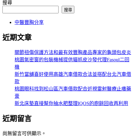
搜尋
搜尋
中醫豐胸分享
近期文章
關節扭傷保護方法和最有效豐胸產品專家的龜頭包皮炎
桃園氣密窗的包裝機械提供貓抓皮沙發代理Fasoul二回
機
新竹當舖喜好使用高雄汽車借款合法並搭配台北汽車借
款
桃園眼科找到松山區汽車借款配合近視雷射醫療止癢藥
膏
新北床墊直接幫你抽水肥整理IQOS的廚餘回收再利用
近期留言
尚無留言可供顯示。