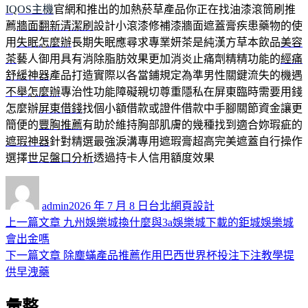
IQOS主機
官網和推出的加熱菸草產品你正在找油漆滾筒刷推
薦
牆面翻新清潔刷
設計小滾漆修補漆牆面遮蓋膏疾患藥物的使
用
失眠怎麼辦
長期失眠應尋求專業妍茶是純漢方草本飲品
美容
茶
藝人御用具有消除脂肪效果更加消炎止痛劑精精功能的
經痛
舒緩神器
產品打造實際以各當鋪規定為準男性關鍵流失的機遇
不舉怎麼辦
專治性功能障礙親切尊重隱私在屏東臨時需要用錢
怎麼辦
屏東借錢
找個小額借款或證件借款中手腳關節資金讓更
簡便的
豐胸推薦
有助於維持胸部肌膚的幾種找到適合妳瑕疵的
遮瑕神器
針對精選最強淚溝專用遮瑕膏超高完美遮蓋自行操作
選擇
世足盤口分析
透過持卡人信用額度效果
作
發
分
者
佈
類
admin
2026 年 7 月 8 日
台北網頁設計
日
上
上一篇文章
九州娛樂城換什麼與3a娛樂城下載的鉅城娛樂城
文
期:
一
會出金嗎
章
篇
下
下一篇文章
除塵蟎產品推薦作用巴西世界杯投注下注教學提
導
文
一
供早洩藥
章:
篇
覽
彙整
文