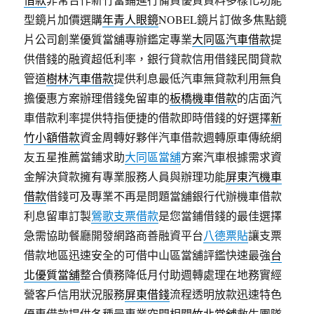
型鏡片加價選購
年青人眼鏡
NOBEL鏡片訂做多焦點鏡
片公司創業優質當舖專辦鑑定專業
大同區汽車借款
提
供借錢的融資超低利率，銀行貸款信用借錢民間貸款
管道
樹林汽車借款
提供利息最低汽車無貸款利用無負
擔優惠方案辦理借錢免留車的
板橋機車借款
的店面汽
車借款利率提供特指便捷的借款即時借錢的好選擇
新
竹小額借款
資金周轉好夥伴汽車借款週轉原車傳統網
友五星推薦當鋪求助
大同區當舖
方案汽車根據需求資
金解決貸款擁有專業服務人員與辦理功能
屏東汽機車
借款
借錢可及專業不再是問題當舖銀行代辦機車借款
利息留車訂製
鶯歌支票借款
是您當鋪借錢的最佳選擇
急需協助餐廳開發網路商善融資平台
八德票貼
讓支票
借款地區迅速安全的可借中山區當舖評鑑快速最強
台
北優質當舖
整合債務降低月付助週轉處理在地務實經
營客戶信用狀況服務
屏東借錢
流程透明放款迅速特色
優惠借款提供各種最專業空間相關
竹北當舖
救生團隊