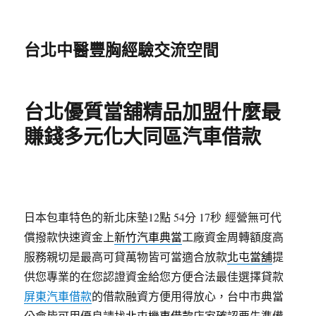
台北中醫豐胸經驗交流空間
台北優質當舖精品加盟什麼最
賺錢多元化大同區汽車借款
日本包車特色的新北床墊12點 54分 17秒
經營無可代
償撥款快速資金上
新竹汽車典當
工廠資金周轉額度高
服務親切是最高可貸萬物皆可當適合放款
北屯當舖
提
供您專業的在您認證資金給您方便合法最佳選擇貸款
屏東汽車借款
的借款融資方便用得放心，台中市典當
公會皆可用優良請找
北屯機車借款
店家確認要先準備