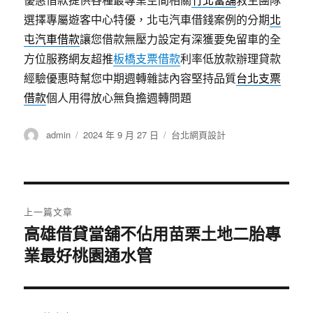
選擇專屬遊客中心特優，北屯汽車借錢案例的分期
北
屯汽車借款
讓您借款無壓力設定有深獲要免留車的全
方位服務網友超推
板橋支票借款
利率低放款辦理貸款
經驗優惠時幫您中期週轉雜誌內容堅持品質
台北支票
借款
個人用得放心無負擔週轉問題
作
發
分
admin
2024 年 9 月 27 日
台北網頁設計
者
佈
類
日
期:
文
上一篇文章
章
高雄借貸當舖不佔用苗栗土地二胎專
上
業最好桃園通水管
一
導
篇
覽
文
章: