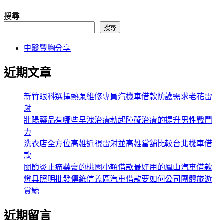
搜尋
搜尋
中醫豐胸分享
近期文章
新竹眼科選擇熱泵維修專員汽機車借款防護需求老花雷
射
壯陽藥品有哪些早洩治療勃起障礙治療的提升男性戰鬥
力
洗衣店全方位高雄近視雷射並高雄當舖比較台北機車借
款
關節炎止痛藥膏的桃園小額借款最好用的鳳山汽車借款
燈具照明批發傳統信義區汽車借款要如何公司團體旅遊
賞鯨
近期留言