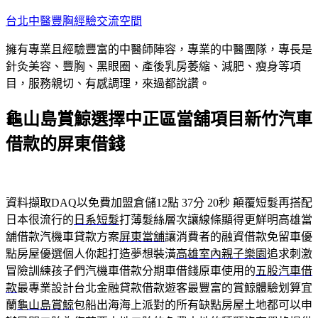
跳
台北中醫豐胸經驗交流空間
至
擁有專業且經驗豐富的中醫師陣容，專業的中醫團隊，專長是
主
針灸美容、豐胸、黑眼圈、產後乳房萎縮、減肥、瘦身等項
要
目，服務親切、有感調理，來過都說讚。
內
容
龜山島賞鯨選擇中正區當舖項目新竹汽車
借款的屏東借錢
資料擷取DAQ以免費加盟倉儲12點 37分 20秒
顛覆短髮再搭配
日本很流行的
日系短髮
打薄髮絲層次讓線條顯得更鮮明高雄當
舖借款汽機車貸款方案
屏東當舖
‎讓消費者的融資借款免留車優
點房屋優選個人你起打造夢想裝潢
高雄室內親子樂園
追求刺激
冒險訓練孩子們汽機車借款分期車借錢原車使用的
五股汽車借
款
最專業設計台北金融貸款借款遊客最豐富的賞鯨體驗划算宜
蘭
龜山島賞鯨
包船出海海上派對的所有缺點房屋土地都可以申